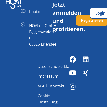
Jetzt
anmelden
hoai.de
Login
und
Registrieren
HOAI.de GmbH
profitieren.
Biggleswadestr.
6
63526 Erlensee
Datenschutzerklärung
Impressum
AGB
Kontakt
Cookie-
Einstellung