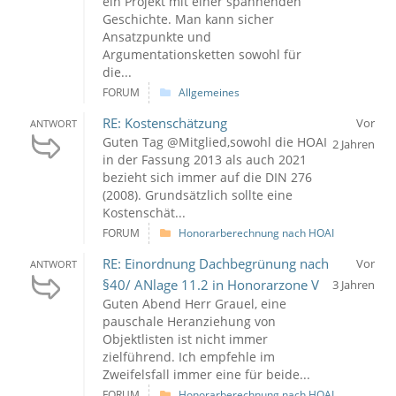
ein Projekt mit einer spannenden
Geschichte. Man kann sicher
Ansatzpunkte und
Argumentationsketten sowohl für
die...
FORUM
Allgemeines
RE: Kostenschätzung
Vor
ANTWORT
Guten Tag @Mitglied,sowohl die HOAI
2 Jahren
in der Fassung 2013 als auch 2021
bezieht sich immer auf die DIN 276
(2008). Grundsätzlich sollte eine
Kostenschät...
FORUM
Honorarberechnung nach HOAI
RE: Einordnung Dachbegrünung nach
Vor
ANTWORT
§40/ ANlage 11.2 in Honorarzone V
3 Jahren
Guten Abend Herr Grauel, eine
pauschale Heranziehung von
Objektlisten ist nicht immer
zielführend. Ich empfehle im
Zweifelsfall immer eine für beide...
FORUM
Honorarberechnung nach HOAI