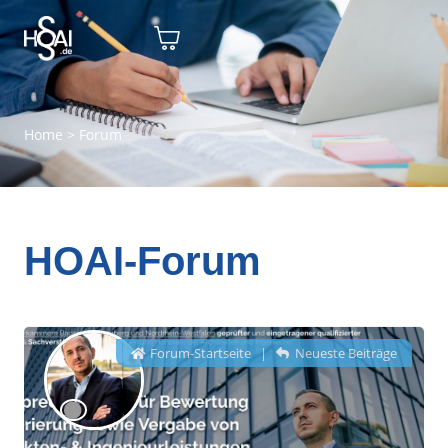
Home
>
Forum
HOAI-Forum
Forum-Startseite
|
Neueste Beiträge