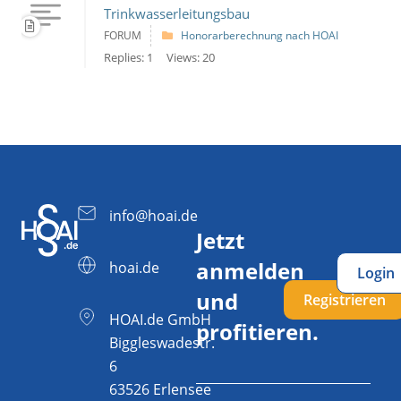
Trinkwasserleitungsbau
FORUM
Honorarberechnung nach HOAI
Replies: 1
Views: 20
info@hoai.de
Jetzt
anmelden
hoai.de
Login
und
Registrieren
HOAI.de GmbH
profitieren.
Biggleswadestr.
6
63526 Erlensee