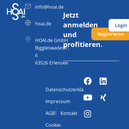
info@hoai.de
Jetzt
anmelden
hoai.de
Login
und
Registrieren
HOAI.de GmbH
profitieren.
Biggleswadestr.
6
63526 Erlensee
Datenschutzerklärung
Impressum
AGB
Kontakt
Cookie-