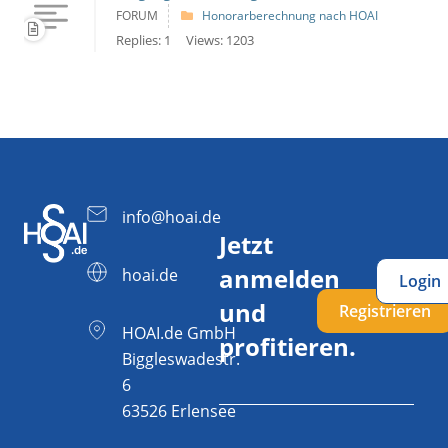
FORUM
Honorarberechnung nach HOAI
Replies: 1
Views: 1203
info@hoai.de
Jetzt
anmelden
hoai.de
Login
und
Registrieren
HOAI.de GmbH
profitieren.
Biggleswadestr.
6
63526 Erlensee