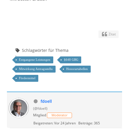
Zitat
Schlagwörter für Thema
Entgangene Leistungen
§648 GBG
Mitwirkung Antragsstellu
Honorartabellen
Fördermittel
fdoell
(@fdoell)
Mitglied
Moderator
Beigetreten: Vor 24 Jahren
Beiträge: 365