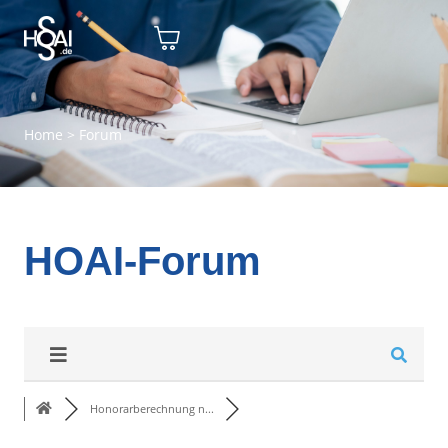
Home
>
Forum
HOAI-Forum
Honorarberechnung n...