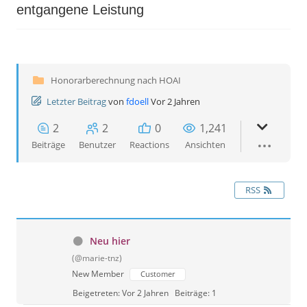
entgangene Leistung
Honorarberechnung nach HOAI
Letzter Beitrag
von
fdoell
Vor 2 Jahren
2
2
0
1,241
Beiträge
Benutzer
Reactions
Ansichten
RSS
Neu hier
(@marie-tnz)
New Member
Customer
Beigetreten: Vor 2 Jahren
Beiträge: 1