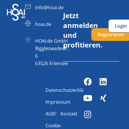
info@hoai.de
Jetzt
anmelden
hoai.de
Login
und
Registrieren
HOAI.de GmbH
profitieren.
Biggleswadestr.
6
63526 Erlensee
Datenschutzerklärung
Impressum
AGB
Kontakt
Cookie-