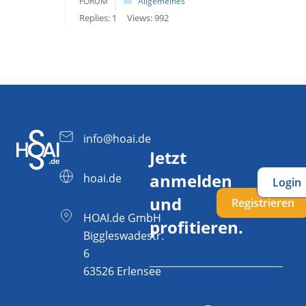
FORUM
Allgemeines
Replies: 1
Views: 992
info@hoai.de
Jetzt
anmelden
hoai.de
Login
und
Registrieren
HOAI.de GmbH
profitieren.
Biggleswadestr.
6
63526 Erlensee