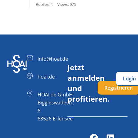
Replies: 4
Views: 975
info@hoai.de
Jetzt
anmelden
hoai.de
Login
und
Registrieren
HOAI.de GmbH
profitieren.
Biggleswadestr.
6
63526 Erlensee