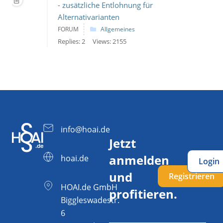
- zusätzliche Entlohnung für
Alternativarianten
FORUM
Allgemeines
Replies: 2
Views: 2155
info@hoai.de
Jetzt
anmelden
hoai.de
Login
und
Registrieren
HOAI.de GmbH
profitieren.
Biggleswadestr.
6