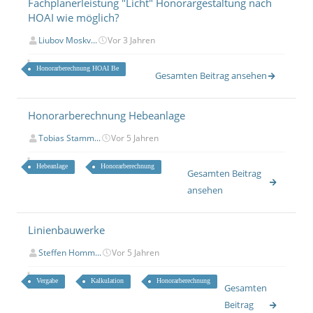
Fachplanerleistung "Licht" Honorargestaltung nach
HOAI wie möglich?
Liubov Moskv...
Vor 3 Jahren
Honorarberechnung HOAI Be
Gesamten Beitrag ansehen
Honorarberechnung Hebeanlage
Tobias Stamm...
Vor 5 Jahren
Hebeanlage
Honorarberechnung
Gesamten Beitrag
ansehen
Linienbauwerke
Steffen Homm...
Vor 5 Jahren
Vergabe
Kalkulation
Honorarberechnung
Gesamten
Beitrag