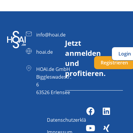
info@hoai.de
Jetzt
anmelden
hoai.de
Login
und
Registrieren
HOAI.de GmbH
profitieren.
Biggleswadestr.
6
63526 Erlensee
Datenschutzerklärung
Impressum