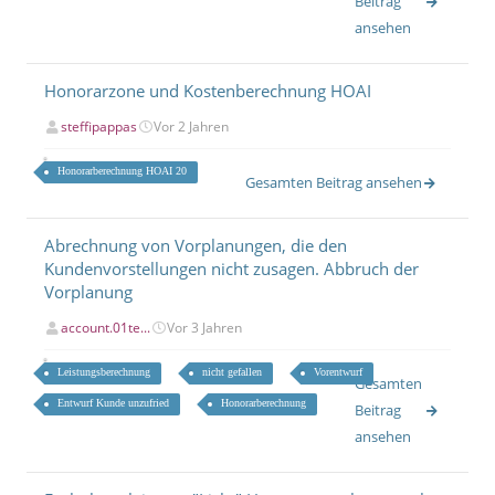
Beitrag
ansehen
Honorarzone und Kostenberechnung HOAI
steffipappas
Vor 2 Jahren
Honorarberechnung HOAI 20
Gesamten Beitrag ansehen
Abrechnung von Vorplanungen, die den
Kundenvorstellungen nicht zusagen. Abbruch der
Vorplanung
account.01te...
Vor 3 Jahren
Leistungsberechnung
nicht gefallen
Vorentwurf
Gesamten
Entwurf Kunde unzufried
Honorarberechnung
Beitrag
ansehen