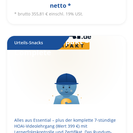
netto *
* brutto
355,81
€
einschl. 19% USt.
HOAI.de Kompakt –
Urteils-Snacks
Complete
Alles aus Essential – plus der komplette 7-stündige
HOAI-Videolehrgang (Wert 399 €) mit
Lernerfolgskontrolle und Zertifikat. Das Rundum-