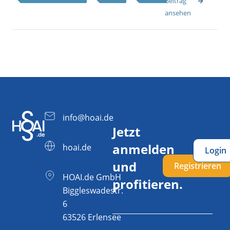
Beitrag
ansehen
info@hoai.de
Jetzt
anmelden
hoai.de
Login
und
Registrieren
HOAI.de GmbH
profitieren.
Biggleswadestr.
6
63526 Erlensee