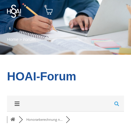
Home
>
Forum
HOAI-Forum
Honorarberechnung n...