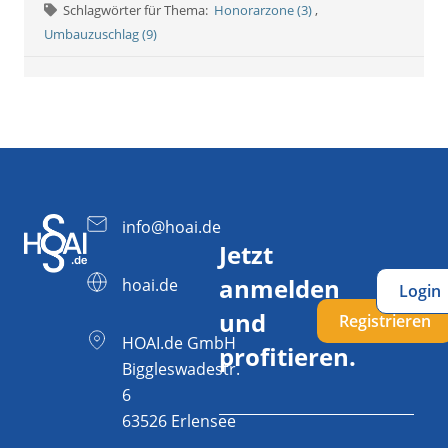
Schlagwörter für Thema:
Honorarzone (3)
,
Umbauzuschlag (9)
info@hoai.de
Jetzt
anmelden
hoai.de
Login
und
Registrieren
HOAI.de GmbH
profitieren.
Biggleswadestr.
6
63526 Erlensee