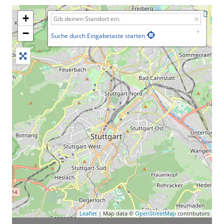
+
−
Suche durch Eingabetaste starten
Leaflet
| Map data ©
OpenStreetMap
contributors