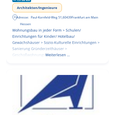
157.86 km
Architekten/Ingenieure
Adresse:
Paul-Kornfeld-Weg 51
,
60439
Frankfurt am Main
Hessen
Wohnungsbau in jeder Form > Schulen/
Einrichtungen für Kinder/ Hotelbau/
Gewächshäuser > Sozio-Kulturelle Einrichtungen >
Sanierung Gründerzeithäuser >
Geschoßwohnungsbau
Weiterlesen …