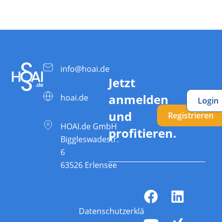
info@hoai.de
Jetzt
anmelden
hoai.de
Login
und
Registrieren
HOAI.de GmbH
profitieren.
Biggleswadestr.
6
63526 Erlensee
Datenschutzerklärung