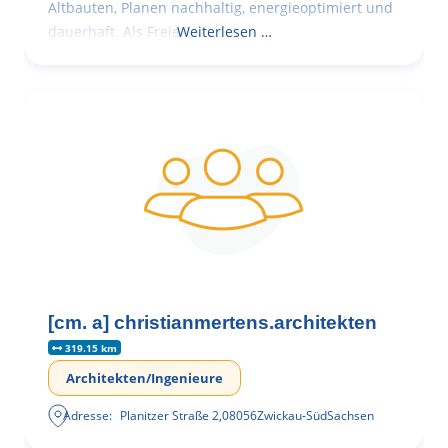
Altbauten, Planen nachhaltig, energieoptimiert und
dauerhaft. Als Freie
Weiterlesen …
[cm. a] christianmertens.architekten
319.15 km
Architekten/Ingenieure
Adresse:
Planitzer Straße 2
,
08056
Zwickau-Süd
Sachsen