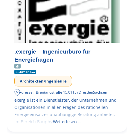
.exergie – Ingenieurbüro für
Energiefragen
407.76 km
Architekten/Ingenieure
Adresse:
Brentanostraße 15
,
01157
Dresden
Sachsen
exergie ist ein Dienstleister, der Unternehmen und
Organisationen in allen Fragen des rationellen
Energieeinsatzes unabhängige Beratung anbietet.
Im Bereich Bauphysik
Weiterlesen …