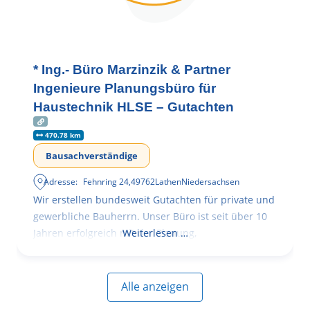
* Ing.- Büro Marzinzik & Partner
Ingenieure Planungsbüro für
Haustechnik HLSE – Gutachten
470.78 km
Bausachverständige
Adresse:
Fehnring 24
,
49762
Lathen
Niedersachsen
Wir erstellen bundesweit Gutachten für private und
gewerbliche Bauherrn. Unser Büro ist seit über 10
Jahren erfolgreich mit der Planung,
Weiterlesen …
Alle anzeigen