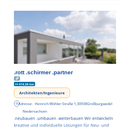
.rott .schirmer .partner
414.26 km
Architekten/Ingenieure
Adresse:
Heinrich-Wöhler-Straße 1
,
30938
Großburgwedel
Niedersachsen
.neubauen .umbauen .weiterbauen Wir entwickeln
kreative und individuelle Lösungen für Neu- und