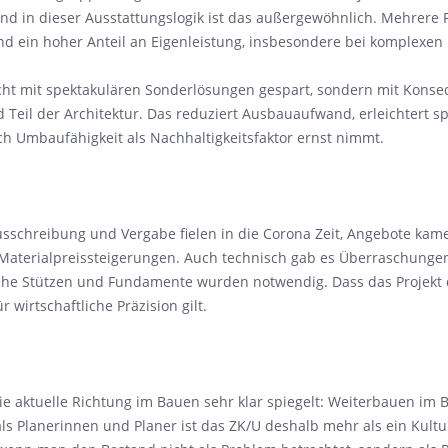
nd in dieser Ausstattungslogik ist das außergewöhnlich. Mehrere 
 und ein hoher Anteil an Eigenleistung, insbesondere bei komplexen
nicht mit spektakulären Sonderlösungen gespart, sondern mit Konse
d Teil der Architektur. Das reduziert Ausbauaufwand, erleichtert 
auch Umbaufähigkeit als Nachhaltigkeitsfaktor ernst nimmt.
schreibung und Vergabe fielen in die Corona Zeit, Angebote kame
erialpreissteigerungen. Auch technisch gab es Überraschungen: 
zliche Stützen und Fundamente wurden notwendig. Dass das Projek
 wirtschaftliche Präzision gilt.
ie aktuelle Richtung im Bauen sehr klar spiegelt: Weiterbauen im B
 als Planerinnen und Planer ist das ZK/U deshalb mehr als ein Kul