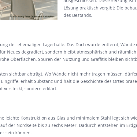
ausgeschlossen. Diese Setzung ist f
Lösung praktisch vorgibt: Die beba
des Bestands.
kung der ehemaligen Lagerhalle. Das Dach wurde entfernt, Wände 
ür Neues degradiert, sondern bleibt atmosphärisch und räumlich d
 rohe Oberflächen, Spuren der Nutzung und Graffitis bleiben sichtb
asten sichtbar abträgt. Wo Wände nicht mehr tragen müssen, dürfe
 Eingriffe, erhält Substanz und hält die Geschichte des Ortes präse
t versteckt, sondern erklärt.
e leichte Konstruktion aus Glas und minimalem Stahl legt sich w
r, auf der Nordseite bis zu sechs Meter. Dadurch entstehen im Erd
fer sein können.