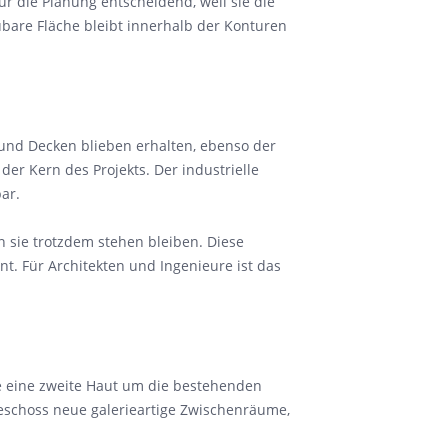
ür die Planung entscheidend, weil sie die
ubare Fläche bleibt innerhalb der Konturen
und Decken blieben erhalten, ebenso der
er Kern des Projekts. Der industrielle
ar.
n sie trotzdem stehen bleiben. Diese
nt. Für Architekten und Ingenieure ist das
ie eine zweite Haut um die bestehenden
geschoss neue galerieartige Zwischenräume,