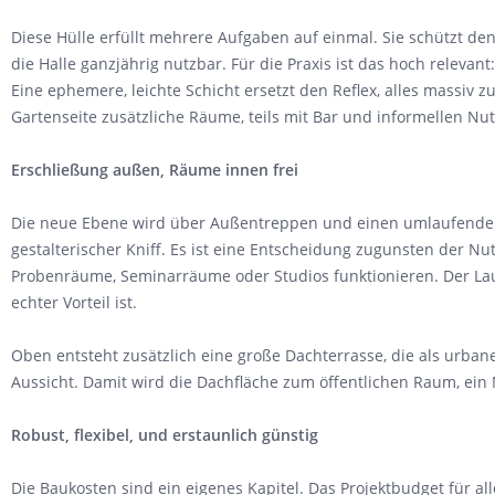
Diese Hülle erfüllt mehrere Aufgaben auf einmal. Sie schützt 
die Halle ganzjährig nutzbar. Für die Praxis ist das hoch relev
Eine ephemere, leichte Schicht ersetzt den Reflex, alles massiv z
Gartenseite zusätzliche Räume, teils mit Bar und informellen Nu
Erschließung außen, Räume innen frei
Die neue Ebene wird über Außentreppen und einen umlaufenden L
gestalterischer Kniff. Es ist eine Entscheidung zugunsten der N
Probenräume, Seminarräume oder Studios funktionieren. Der La
echter Vorteil ist.
Oben entsteht zusätzlich eine große Dachterrasse, die als urban
Aussicht. Damit wird die Dachfläche zum öffentlichen Raum, ein
Robust, flexibel, und erstaunlich günstig
Die Baukosten sind ein eigenes Kapitel. Das Projektbudget für a