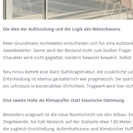
Die Idee der Aufstockung und die Logik des Weiterbauens
Peter Grundmann Architekten entschieden sich für eine Aufstoc
Gewölbekeller. Damit wird der Bestand nicht zum bloßen Träger f
Charakter wird nicht geglättet, sondern bewusst bewahrt. Selbst
Neu hinzu kommt eine klare Stahltragstruktur, die zusätzliche L
Entscheidung ist ebenso gestalterisch wie pragmatisch: Sie spart
ein Lehrstück in konstruktiver Ehrlichkeit. Tragwerk wird hier nich
Eine zweite Hülle als Klimapuffer statt klassische Dämmung
Besonders prägnant ist die neue Raumschicht um den Altbau. Ein
Ziegelwände. Sie hält Abstand, auf der Südseite etwa 1,80 Mete
die zugleich Erschließung, Aufenthaltszone und klimatischer Puf