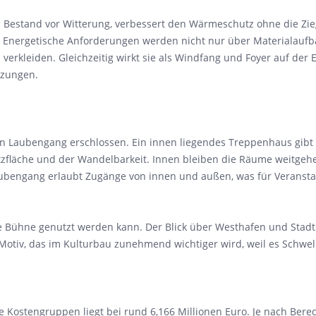
den Bestand vor Witterung, verbessert den Wärmeschutz ohne die 
ant: Energetische Anforderungen werden nicht nur über Materialauf
u verkleiden. Gleichzeitig wirkt sie als Windfang und Foyer auf der
tzungen.
aubengang erschlossen. Ein innen liegendes Treppenhaus gibt es
utzfläche und der Wandelbarkeit. Innen bleiben die Räume weitgehe
ubengang erlaubt Zugänge von innen und außen, was für Veransta
e Bühne genutzt werden kann. Der Blick über Westhafen und Stadt 
 Motiv, das im Kulturbau zunehmend wichtiger wird, weil es Schwe
lle Kostengruppen liegt bei rund 6,166 Millionen Euro. Je nach Be