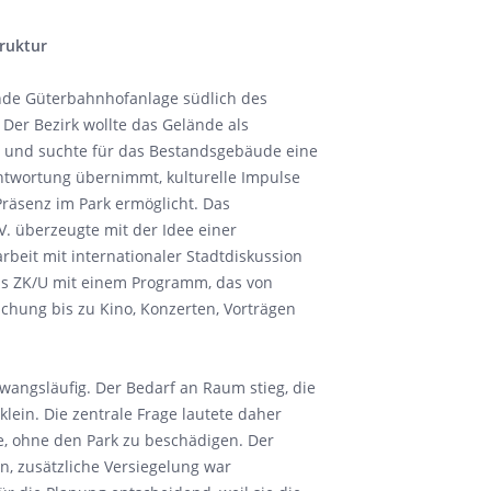
truktur
nde Güterbahnhofanlage südlich des
 Der Bezirk wollte das Gelände als
n und suchte für das Bestandsgebäude eine
antwortung übernimmt, kulturelle Impulse
 Präsenz im Park ermöglicht. Das
V. überzeugte mit der Idee einer
rbeit mit internationaler Stadtdiskussion
as ZK/U mit einem Programm, das von
chung bis zu Kino, Konzerten, Vorträgen
zwangsläufig. Der Bedarf an Raum stieg, die
lein. Die zentrale Frage lautete daher
ie, ohne den Park zu beschädigen. Der
n, zusätzliche Versiegelung war