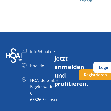
ansehen
info@hoai.de
Jetzt
anmelden
hoai.de
Login
und
Registrieren
HOAI.de GmbH
profitieren.
Biggleswadestr.
6
63526 Erlensee