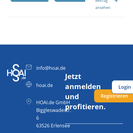
Beitrag
ansehen
info@hoai.de
Jetzt
anmelden
hoai.de
Login
und
Registrieren
HOAI.de GmbH
profitieren.
Biggleswadestr.
6
63526 Erlensee