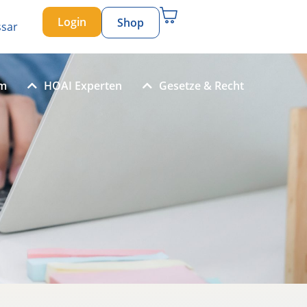
Login
Shop
ssar
um
HOAI Experten
Gesetze & Recht