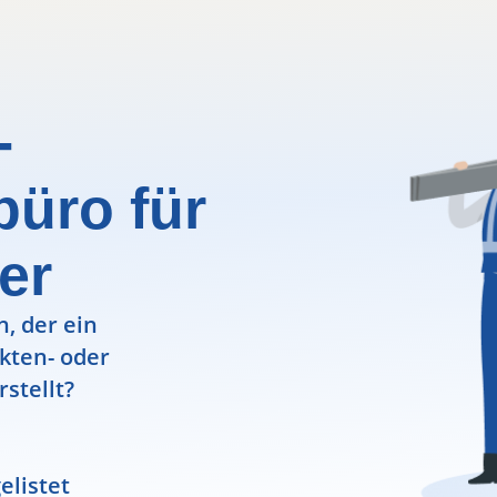
-
büro für
er
, der ein
ekten- oder
rstellt?
elistet