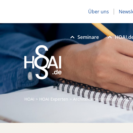
Über uns
Newsl
Seminare
HOAI.d
HOAI
>
HOAI Experten
>
Architekten/Ingenieure
>
Achi