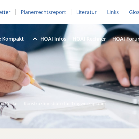
etter
Planerrechtsreport
Literatur
Links
Glo
e Kompakt
HOAI Infos
HOAI Rechner
HOAI For
m Necker – Konstruktionsbüro für Tragwerksplaner