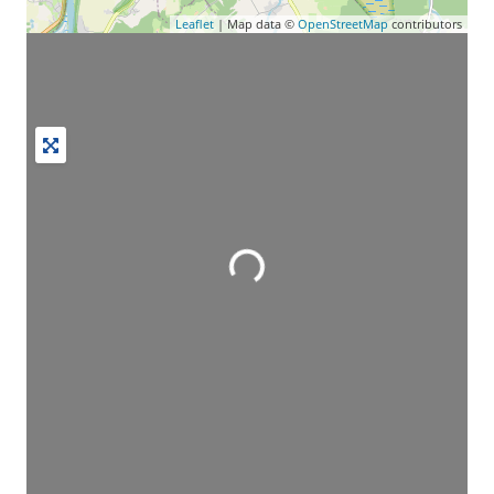
Leaflet
| Map data ©
OpenStreetMap
contributors
Wird geladen …