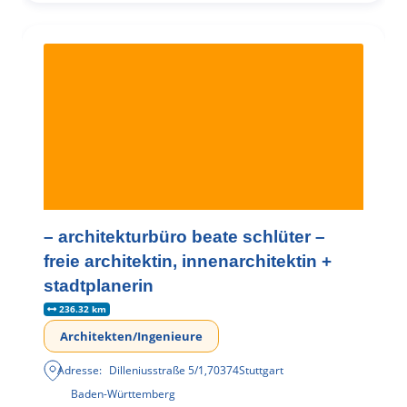
– architekturbüro beate schlüter –
freie architektin, innenarchitektin +
stadtplanerin
236.32 km
Architekten/Ingenieure
Adresse:
Dilleniusstraße 5/1
,
70374
Stuttgart
Baden-Württemberg