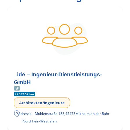
_ide – Ingenieur-Dienstleistungs-
GmbH
537.57 km
Architekten/Ingenieure
Adresse:
Mühlenstraße 183
,
45473
Mülheim an der Ruhr
Nordrhein-Westfalen