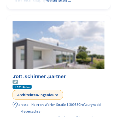
Im Bereich Bauphysik
Weiterlesen …
.rott .schirmer .partner
521.34 km
Architekten/Ingenieure
Adresse:
Heinrich-Wöhler-Straße 1
,
30938
Großburgwedel
Niedersachsen