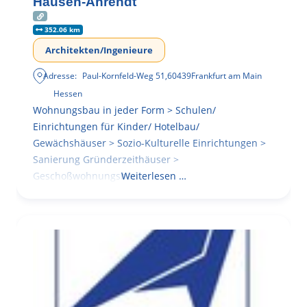
Hausen-Ahrendt
352.06 km
Architekten/Ingenieure
Adresse:
Paul-Kornfeld-Weg 51
,
60439
Frankfurt am Main
Hessen
Wohnungsbau in jeder Form > Schulen/
Einrichtungen für Kinder/ Hotelbau/
Gewächshäuser > Sozio-Kulturelle Einrichtungen >
Sanierung Gründerzeithäuser >
Geschoßwohnungsbau
Weiterlesen …