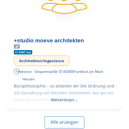
+studio moeve architekten
3487 km
Architekten/Ingenieure
Adresse:
Ostparkstarße 37
,
60385
Frankfurt am Main
Hessen
Bürophilosophie – so arbeiten wir Die Ordnung und
die Gestaltung von Räumen bestimmen, wie wir ein
Gebäude wahrnehmen, wie wohl
Weiterlesen …
Alle anzeigen