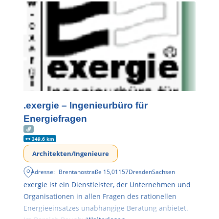
.exergie – Ingenieurbüro für
Energiefragen
349.6 km
Architekten/Ingenieure
Adresse:
Brentanostraße 15
,
01157
Dresden
Sachsen
exergie ist ein Dienstleister, der Unternehmen und
Organisationen in allen Fragen des rationellen
Energieeinsatzes unabhängige Beratung anbietet.