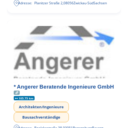
Adresse:
Planitzer Straße 2
,
08056
Zwickau-Süd
Sachsen
* Angerer Beratende Ingenieure GmbH
105.75 km
Architekten/Ingenieure
Bausachverständige
Adresse:
Boelckestraße 38
,
93051
Regensburg
Bayern