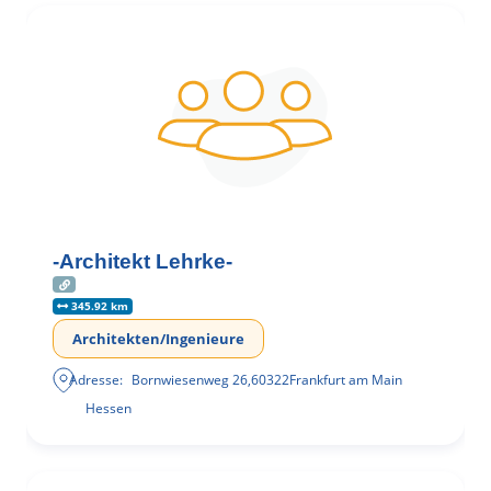
-Architekt Lehrke-
345.92 km
Architekten/Ingenieure
Adresse:
Bornwiesenweg 26
,
60322
Frankfurt am Main
Hessen