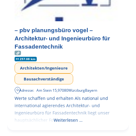
– pbv planungsbüro vogel –
Architektur- und Ingenieurbüro für
Fassadentechnik
257.08 km
Architekten/Ingenieure
Bausachverständige
Adresse:
Am Stein 15
,
97080
Würzburg
Bayern
Werte schaffen und erhalten Als national und
international agierendes Architektur- und
Ingenieurbüro für Fassadentechnik liegt unser
hauptsächlicher Fokus in der
Weiterlesen …