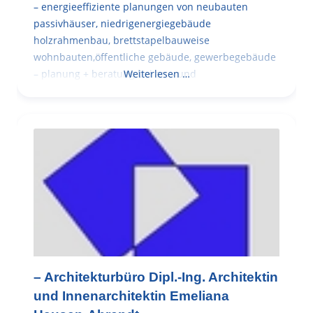
– energieeffiziente planungen von neubauten
passivhäuser, niedrigenergiegebäude
holzrahmenbau, brettstapelbauweise
wohnbauten,öffentliche gebäude, gewerbegebäude
– planung + beratung bei an – und
Weiterlesen …
– Architekturbüro Dipl.-Ing. Architektin
und Innenarchitektin Emeliana