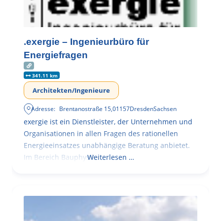
.exergie – Ingenieurbüro für
Energiefragen
341.11 km
Architekten/Ingenieure
Adresse:
Brentanostraße 15
,
01157
Dresden
Sachsen
exergie ist ein Dienstleister, der Unternehmen und
Organisationen in allen Fragen des rationellen
Energieeinsatzes unabhängige Beratung anbietet.
Im Bereich Bauphysik
Weiterlesen …