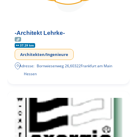
-Architekt Lehrke-
37.29 km
Architekten/Ingenieure
Adresse:
Bornwiesenweg 26
,
60322
Frankfurt am Main
Hessen