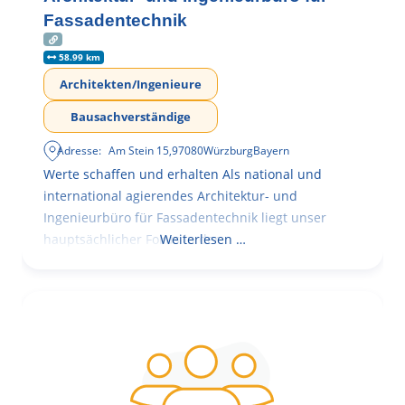
Fassadentechnik
58.99 km
Architekten/Ingenieure
Bausachverständige
Adresse:
Am Stein 15
,
97080
Würzburg
Bayern
Werte schaffen und erhalten Als national und
international agierendes Architektur- und
Ingenieurbüro für Fassadentechnik liegt unser
hauptsächlicher Fokus in der
Weiterlesen …