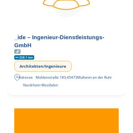
_ide – Ingenieur-Dienstleistungs-
GmbH
228.1 km
Architekten/Ingenieure
Adresse:
Mühlenstraße 183
,
45473
Mülheim an der Ruhr
Nordrhein-Westfalen