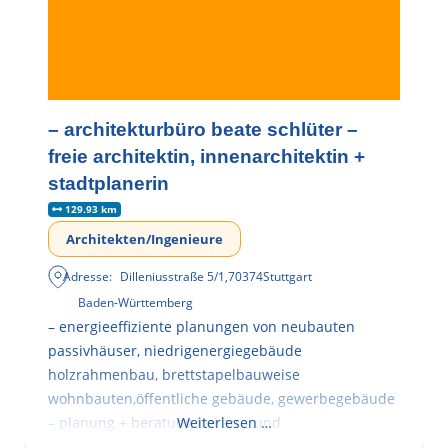
– architekturbüro beate schlüter –
freie architektin, innenarchitektin +
stadtplanerin
129.93 km
Architekten/Ingenieure
Adresse:
Dilleniusstraße 5/1
,
70374
Stuttgart
Baden-Württemberg
– energieeffiziente planungen von neubauten
passivhäuser, niedrigenergiegebäude
holzrahmenbau, brettstapelbauweise
wohnbauten,öffentliche gebäude, gewerbegebäude
– planung + beratung bei an – und
Weiterlesen …