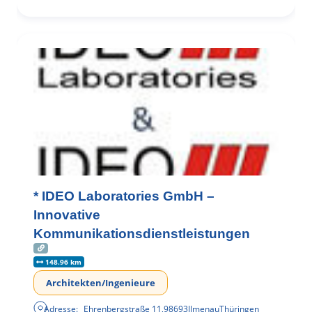
* IDEO Laboratories GmbH –
Innovative
Kommunikationsdienstleistungen
148.96 km
Architekten/Ingenieure
Adresse:
Ehrenbergstraße 11
,
98693
Ilmenau
Thüringen