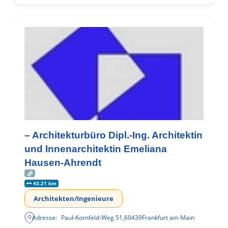
– Architekturbüro Dipl.-Ing. Architektin
und Innenarchitektin Emeliana
Hausen-Ahrendt
43.21 km
Architekten/Ingenieure
Adresse:
Paul-Kornfeld-Weg 51
,
60439
Frankfurt am Main