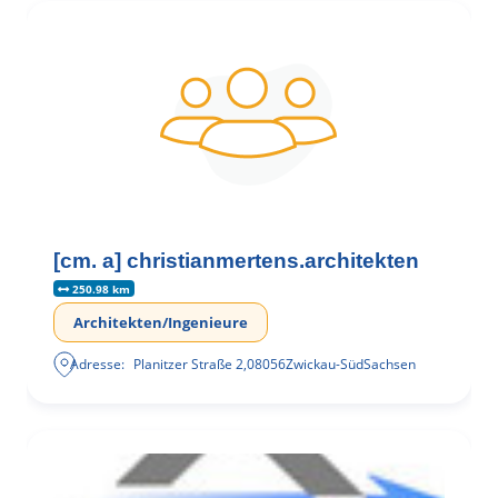
[cm. a] christianmertens.architekten
250.98 km
Architekten/Ingenieure
Adresse:
Planitzer Straße 2
,
08056
Zwickau-Süd
Sachsen