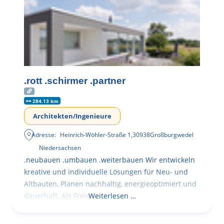
.rott .schirmer .partner
284.13 km
Architekten/Ingenieure
Adresse:
Heinrich-Wöhler-Straße 1
,
30938
Großburgwedel
Niedersachsen
.neubauen .umbauen .weiterbauen Wir entwickeln
kreative und individuelle Lösungen für Neu- und
Altbauten, Planen nachhaltig, energieoptimiert und
dauerhaft. Als Freie
Weiterlesen …