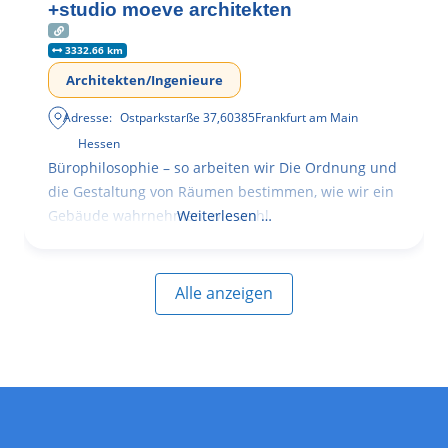
+studio moeve architekten
3332.66 km
Architekten/Ingenieure
Adresse:
Ostparkstarße 37
,
60385
Frankfurt am Main
Hessen
Bürophilosophie – so arbeiten wir Die Ordnung und
die Gestaltung von Räumen bestimmen, wie wir ein
Gebäude wahrnehmen, wie wohl
Weiterlesen …
Alle anzeigen