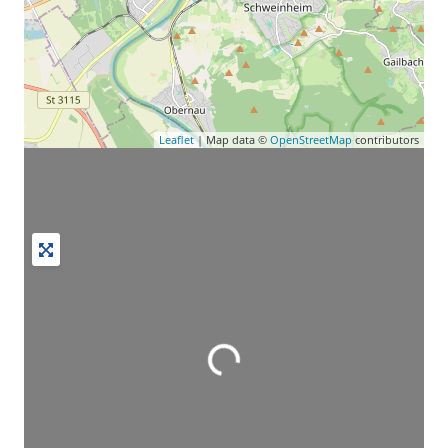
Leaflet
| Map data ©
OpenStreetMap
contributors
Wird geladen …