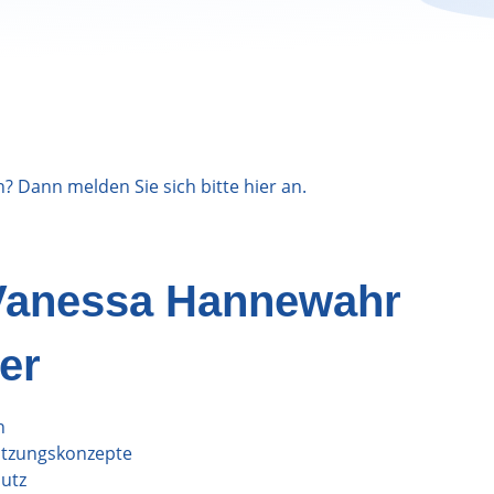
n? Dann melden Sie sich bitte
hier
an.
 Vanessa Hannewahr
er
n
Nutzungskonzepte
utz