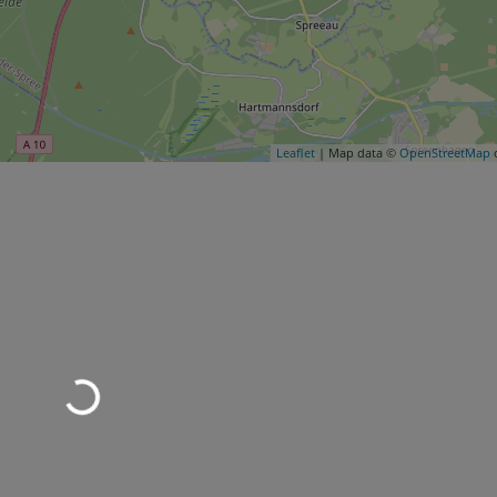
Leaflet
| Map data ©
OpenStreetMap
c
Wird geladen …