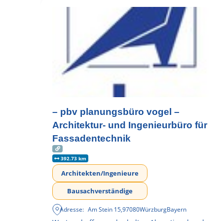
– pbv planungsbüro vogel –
Architektur- und Ingenieurbüro für
Fassadentechnik
392.73 km
Architekten/Ingenieure
Bausachverständige
Adresse:
Am Stein 15
,
97080
Würzburg
Bayern