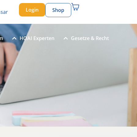
Login
Shop
ssar
um
HOAI Experten
Gesetze & Recht