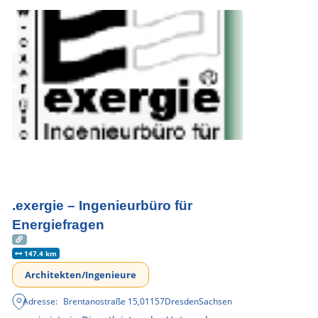
.exergie – Ingenieurbüro für
Energiefragen
147.4 km
Architekten/Ingenieure
Adresse:
Brentanostraße 15
,
01157
Dresden
Sachsen