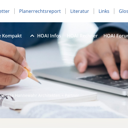
etter
Planerrechtsreport
Literatur
Links
Glo
e Kompakt
HOAI Infos
HOAI Rechner
HOAI For
Vanessa Hannewahr Architekten + Partner