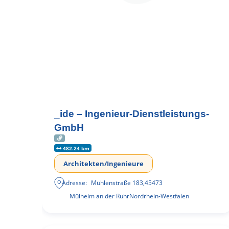
_ide – Ingenieur-Dienstleistungs-
GmbH
482.24 km
Architekten/Ingenieure
Adresse:
Mühlenstraße 183
,
45473
Mülheim an der Ruhr
Nordrhein-Westfalen