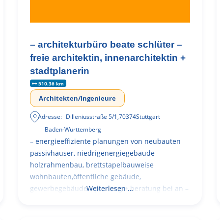
– architekturbüro beate schlüter –
freie architektin, innenarchitektin +
stadtplanerin
510.36 km
Architekten/Ingenieure
Adresse:
Dilleniusstraße 5/1
,
70374
Stuttgart
Baden-Württemberg
– energieeffiziente planungen von neubauten
passivhäuser, niedrigenergiegebäude
holzrahmenbau, brettstapelbauweise
wohnbauten,öffentliche gebäude,
gewerbegebäude – planung + beratung bei an –
Weiterlesen …
und