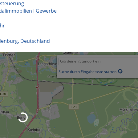
ktsteuerung
ialimmobilien I Gewerbe
hr
denburg
,
Deutschland
Suche durch Eingabetaste starten