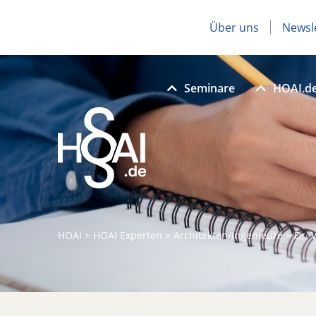
Über uns
Newsl
Seminare
HOAI.d
HOAI
>
HOAI Experten
>
Architekten/Ingenieure
>
Dr. 