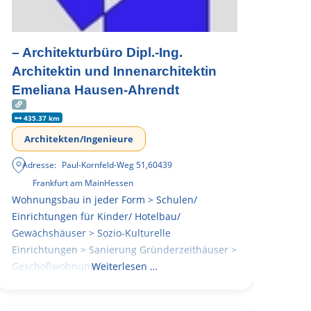
– Architekturbüro Dipl.-Ing.
Architektin und Innenarchitektin
Emeliana Hausen-Ahrendt
435.37 km
Architekten/Ingenieure
Adresse:
Paul-Kornfeld-Weg 51
,
60439
Frankfurt am Main
Hessen
Wohnungsbau in jeder Form > Schulen/
Einrichtungen für Kinder/ Hotelbau/
Gewächshäuser > Sozio-Kulturelle
Einrichtungen > Sanierung Gründerzeithäuser >
Geschoßwohnungsbau
Weiterlesen …