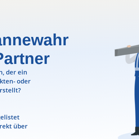
annewahr
Partner
, der ein
ekten- oder
rstellt?
elistet
rekt über