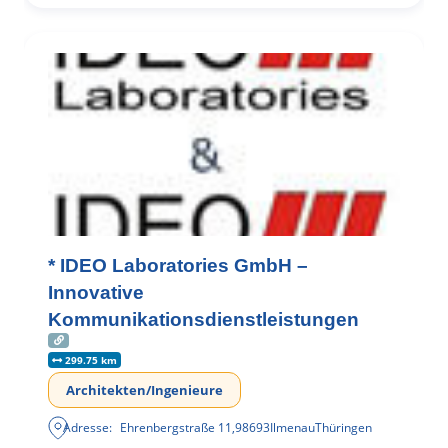
* IDEO Laboratories GmbH –
Innovative
Kommunikationsdienstleistungen
299.75 km
Architekten/Ingenieure
Adresse:
Ehrenbergstraße 11
,
98693
Ilmenau
Thüringen