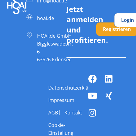
info@hoai.de
Jetzt
anmelden
hoai.de
Login
und
Registrieren
HOAI.de GmbH
profitieren.
Biggleswadestr.
6
63526 Erlensee
Datenschutzerklärung
Impressum
AGB
Kontakt
Cookie-
Einstellung