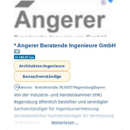
* Angerer Beratende Ingenieure GmbH
180.97 km
Architekten/Ingenieure
Bausachverständige
Adresse:
Boelckestraße 38
,
93051
Regensburg
Bayern
Von der Industrie- und Handelskammer (IHK)
Regensburg öffentlich bestellter und vereidigter
Sachverständiger für Ingenieurvermessung
Verantwortlicher Sachverständiger für Vermessung
im Bauwesen
Weiterlesen …