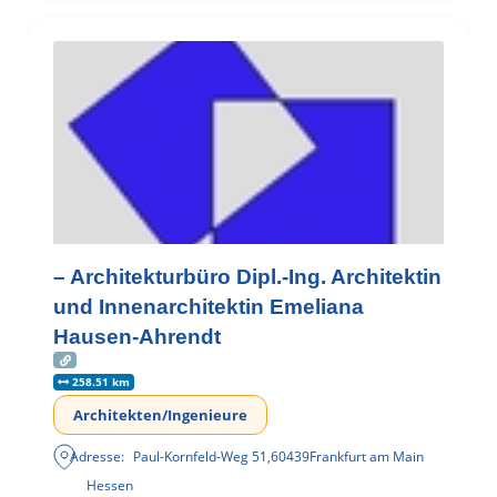
– Architekturbüro Dipl.-Ing. Architektin
und Innenarchitektin Emeliana
Hausen-Ahrendt
258.51 km
Architekten/Ingenieure
Adresse:
Paul-Kornfeld-Weg 51
,
60439
Frankfurt am Main
Hessen