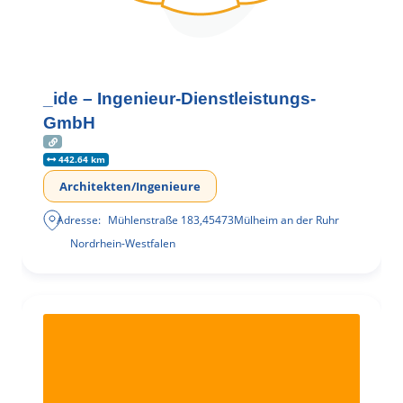
_ide – Ingenieur-Dienstleistungs-
GmbH
442.64 km
Architekten/Ingenieure
Adresse:
Mühlenstraße 183
,
45473
Mülheim an der Ruhr
Nordrhein-Westfalen