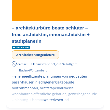
– architekturbüro beate schlüter –
freie architektin, innenarchitektin +
stadtplanerin
105.62 km
Architekten/Ingenieure
Adresse:
Dilleniusstraße 5/1
,
70374
Stuttgart
Baden-Württemberg
– energieeffiziente planungen von neubauten
passivhäuser, niedrigenergiegebäude
holzrahmenbau, brettstapelbauweise
wohnbauten,öffentliche gebäude, gewerbegebäude
– planung + beratung bei an – und
Weiterlesen …