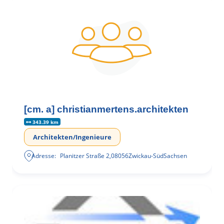
[cm. a] christianmertens.architekten
343.39 km
Architekten/Ingenieure
Adresse:
Planitzer Straße 2
,
08056
Zwickau-Süd
Sachsen