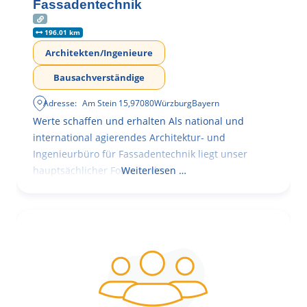
Fassadentechnik
196.01 km
Architekten/Ingenieure
Bausachverständige
Adresse:
Am Stein 15
,
97080
Würzburg
Bayern
Werte schaffen und erhalten Als national und
international agierendes Architektur- und
Ingenieurbüro für Fassadentechnik liegt unser
hauptsächlicher Fokus in der
Weiterlesen …