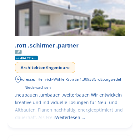
.rott .schirmer .partner
494.77 km
Architekten/Ingenieure
Adresse:
Heinrich-Wöhler-Straße 1
,
30938
Großburgwedel
Niedersachsen
.neubauen .umbauen .weiterbauen Wir entwickeln
kreative und individuelle Lösungen für Neu- und
Altbauten, Planen nachhaltig, energieoptimiert und
dauerhaft. Als Freie
Weiterlesen …