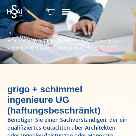
HOAI
>
HOAI Experten
>
Architekten/Ingenieure
>
grigo +
schimmel ingenieure UG (haftungsbeschränkt)
grigo + schimmel
ingenieure UG
(haftungsbeschränkt)
Benötigen Sie einen Sachverständigen, der ein
qualifiziertes Gutachten über Architekten-
oder Ingenieurleistungen oder Honorare