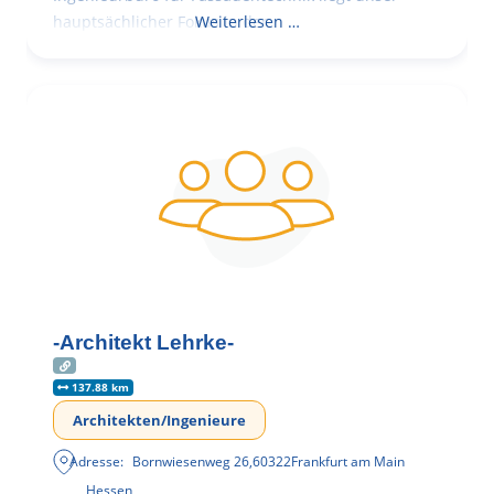
hauptsächlicher Fokus in der
Weiterlesen …
-Architekt Lehrke-
137.88 km
Architekten/Ingenieure
Adresse:
Bornwiesenweg 26
,
60322
Frankfurt am Main
Hessen