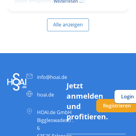
Jahren erfolgreich mit der Planung,
Weiterlesen …
Alle anzeigen
info@hoai.de
Jetzt
anmelden
hoai.de
Login
und
Registrieren
HOAI.de GmbH
profitieren.
Biggleswadestr.
6
63526 Erlensee