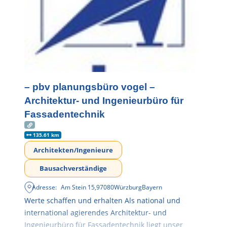
– pbv planungsbüro vogel –
Architektur- und Ingenieurbüro für
Fassadentechnik
135.61 km
Architekten/Ingenieure
Bausachverständige
Adresse:
Am Stein 15
,
97080
Würzburg
Bayern
Werte schaffen und erhalten Als national und
international agierendes Architektur- und
Ingenieurbüro für Fassadentechnik liegt unser