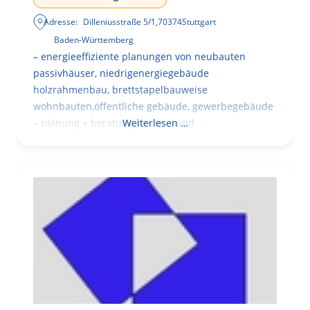
Adresse:
Dilleniusstraße 5/1
,
70374
Stuttgart
Baden-Württemberg
– energieeffiziente planungen von neubauten
passivhäuser, niedrigenergiegebäude
holzrahmenbau, brettstapelbauweise
wohnbauten,öffentliche gebäude, gewerbegebäude
– planung + beratung bei an – und
Weiterlesen …