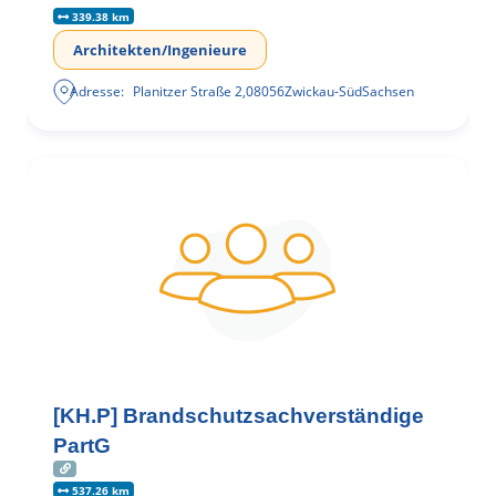
339.38 km
Architekten/Ingenieure
Adresse:
Planitzer Straße 2
,
08056
Zwickau-Süd
Sachsen
[KH.P] Brandschutzsachverständige
PartG
537.26 km