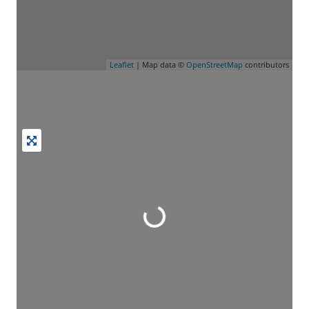
Leaflet
| Map data ©
OpenStreetMap
contributors
Wird geladen …