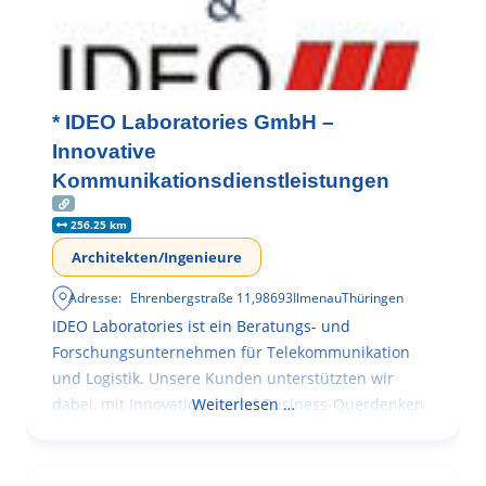
* IDEO Laboratories GmbH –
Innovative
Kommunikationsdienstleistungen
256.25 km
Architekten/Ingenieure
Adresse:
Ehrenbergstraße 11
,
98693
Ilmenau
Thüringen
IDEO Laboratories ist ein Beratungs- und
Forschungsunternehmen für Telekommunikation
und Logistik. Unsere Kunden unterstützten wir
dabei, mit Innovationen und Business-Querdenken
Weiterlesen …