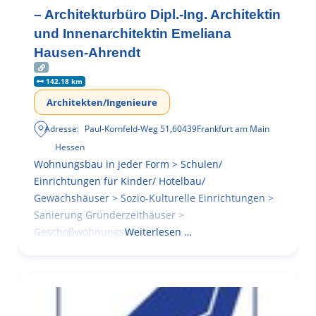
– Architekturbüro Dipl.-Ing. Architektin
und Innenarchitektin Emeliana
Hausen-Ahrendt
142.18 km
Architekten/Ingenieure
Adresse:
Paul-Kornfeld-Weg 51
,
60439
Frankfurt am Main
Hessen
Wohnungsbau in jeder Form > Schulen/
Einrichtungen für Kinder/ Hotelbau/
Gewächshäuser > Sozio-Kulturelle Einrichtungen >
Sanierung Gründerzeithäuser >
Geschoßwohnungsbau
Weiterlesen …