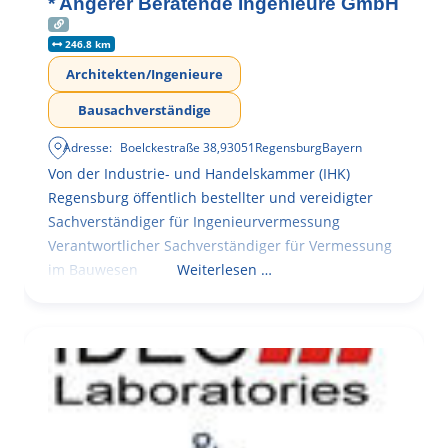
* Angerer Beratende Ingenieure GmbH
246.8 km
Architekten/Ingenieure
Bausachverständige
Adresse:
Boelckestraße 38
,
93051
Regensburg
Bayern
Von der Industrie- und Handelskammer (IHK)
Regensburg öffentlich bestellter und vereidigter
Sachverständiger für Ingenieurvermessung
Verantwortlicher Sachverständiger für Vermessung
im Bauwesen
Weiterlesen …