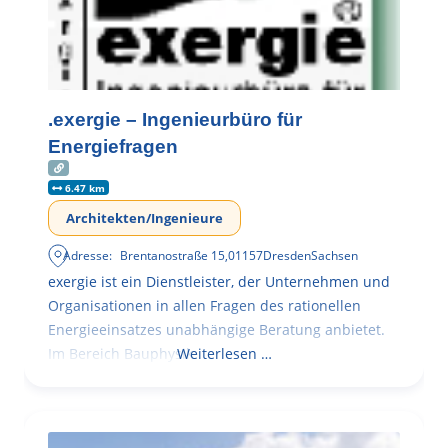
.exergie – Ingenieurbüro für
Energiefragen
6.47 km
Architekten/Ingenieure
Adresse:
Brentanostraße 15
,
01157
Dresden
Sachsen
exergie ist ein Dienstleister, der Unternehmen und
Organisationen in allen Fragen des rationellen
Energieeinsatzes unabhängige Beratung anbietet.
Im Bereich Bauphysik
Weiterlesen …