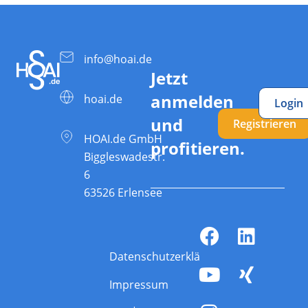
info@hoai.de
Jetzt
anmelden
hoai.de
Login
und
Registrieren
HOAI.de GmbH
profitieren.
Biggleswadestr.
6
63526 Erlensee
Datenschutzerklärung
Impressum