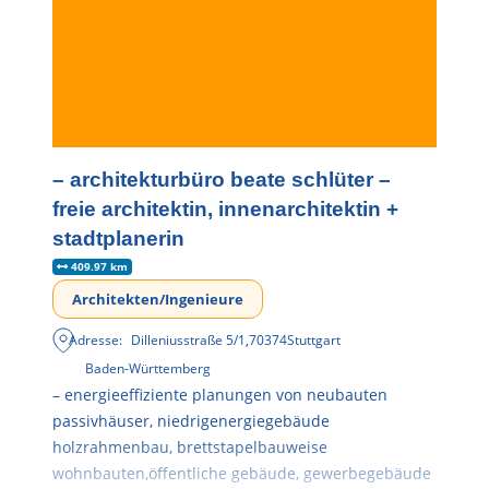
– architekturbüro beate schlüter –
freie architektin, innenarchitektin +
stadtplanerin
409.97 km
Architekten/Ingenieure
Adresse:
Dilleniusstraße 5/1
,
70374
Stuttgart
Baden-Württemberg
– energieeffiziente planungen von neubauten
passivhäuser, niedrigenergiegebäude
holzrahmenbau, brettstapelbauweise
wohnbauten,öffentliche gebäude, gewerbegebäude