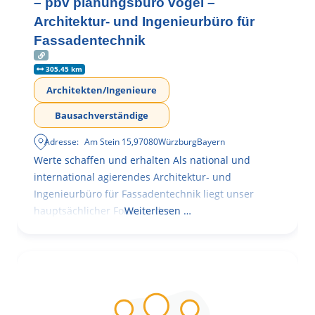
– pbv planungsbüro vogel –
Architektur- und Ingenieurbüro für
Fassadentechnik
305.45 km
Architekten/Ingenieure
Bausachverständige
Adresse:
Am Stein 15
,
97080
Würzburg
Bayern
Werte schaffen und erhalten Als national und
international agierendes Architektur- und
Ingenieurbüro für Fassadentechnik liegt unser
hauptsächlicher Fokus in der
Weiterlesen …