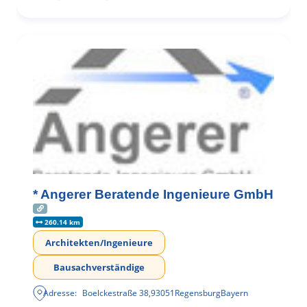
* Angerer Beratende Ingenieure GmbH
260.14 km
Architekten/Ingenieure
Bausachverständige
Adresse:
Boelckestraße 38
,
93051
Regensburg
Bayern