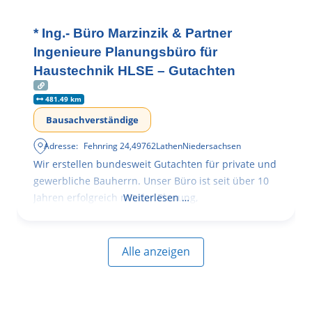
* Ing.- Büro Marzinzik & Partner
Ingenieure Planungsbüro für
Haustechnik HLSE – Gutachten
481.49 km
Bausachverständige
Adresse:
Fehnring 24
,
49762
Lathen
Niedersachsen
Wir erstellen bundesweit Gutachten für private und
gewerbliche Bauherrn. Unser Büro ist seit über 10
Jahren erfolgreich mit der Planung,
Weiterlesen …
Alle anzeigen