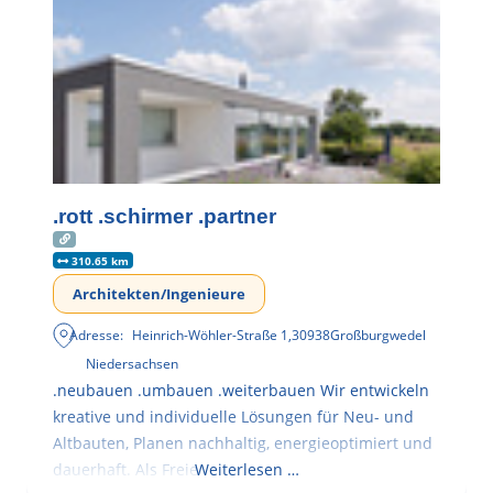
.rott .schirmer .partner
310.65 km
Architekten/Ingenieure
Adresse:
Heinrich-Wöhler-Straße 1
,
30938
Großburgwedel
Niedersachsen
.neubauen .umbauen .weiterbauen Wir entwickeln
kreative und individuelle Lösungen für Neu- und
Altbauten, Planen nachhaltig, energieoptimiert und
dauerhaft. Als Freie
Weiterlesen …