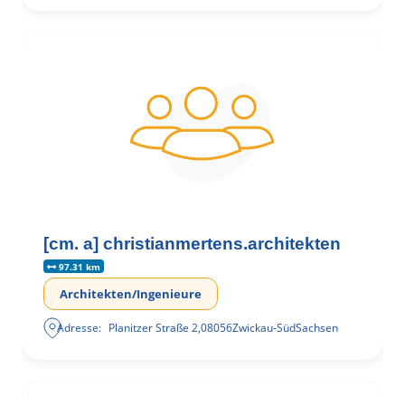
[cm. a] christianmertens.architekten
97.31 km
Architekten/Ingenieure
Adresse:
Planitzer Straße 2
,
08056
Zwickau-Süd
Sachsen