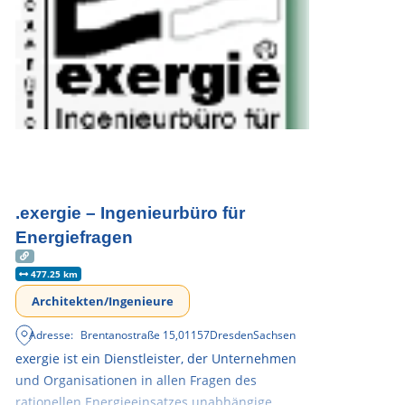
.exergie – Ingenieurbüro für
Energiefragen
477.25 km
Architekten/Ingenieure
Adresse:
Brentanostraße 15
,
01157
Dresden
Sachsen
exergie ist ein Dienstleister, der Unternehmen
und Organisationen in allen Fragen des
rationellen Energieeinsatzes unabhängige