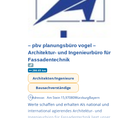
– pbv planungsbüro vogel –
Architektur- und Ingenieurbüro für
Fassadentechnik
286.65 km
Architekten/Ingenieure
Bausachverständige
Adresse:
Am Stein 15
,
97080
Würzburg
Bayern
Werte schaffen und erhalten Als national und
international agierendes Architektur- und
Ingenieurbüro für Fassadentechnik liegt unser