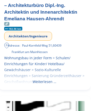
– Architekturbüro Dipl.-Ing.
Architektin und Innenarchitektin
Emeliana Hausen-Ahrendt
192.56 km
Architekten/Ingenieure
Adresse:
Paul-Kornfeld-Weg 51
,
60439
Frankfurt am Main
Hessen
Wohnungsbau in jeder Form > Schulen/
Einrichtungen für Kinder/ Hotelbau/
Gewächshäuser > Sozio-Kulturelle
Einrichtungen > Sanierung Gründerzeithäuser >
Geschoßwohnungsbau
Weiterlesen …