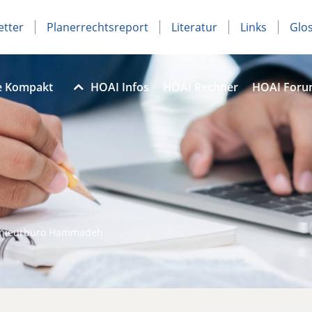
etter
Planerrechtsreport
Literatur
Links
Glo
e Kompakt
HOAI Infos
HOAI Rechner
HOAI For
enieurbüro Hammadeh