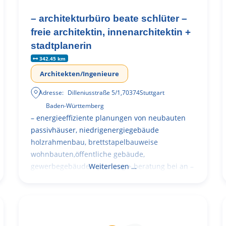
– architekturbüro beate schlüter –
freie architektin, innenarchitektin +
stadtplanerin
342.45 km
Architekten/Ingenieure
Adresse:
Dilleniusstraße 5/1
,
70374
Stuttgart
Baden-Württemberg
– energieeffiziente planungen von neubauten
passivhäuser, niedrigenergiegebäude
holzrahmenbau, brettstapelbauweise
wohnbauten,öffentliche gebäude,
gewerbegebäude – planung + beratung bei an –
Weiterlesen …
und