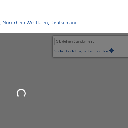
n
,
Nordrhein-Westfalen
,
Deutschland
Suche durch Eingabetaste starten
Wird geladen …