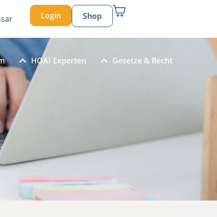
Login
Shop
ssar
um
HOAI Experten
Gesetze & Recht