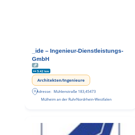
_ide – Ingenieur-Dienstleistungs-
GmbH
5.42 km
Architekten/Ingenieure
Adresse:
Mühlenstraße 183
,
45473
Mülheim an der Ruhr
Nordrhein-Westfalen