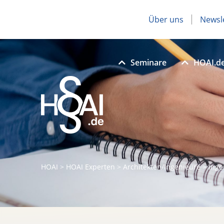
Über uns
Newsl
Seminare
HOAI.d
HOAI
>
HOAI Experten
>
Architekten/Ingenieure
>
Ing