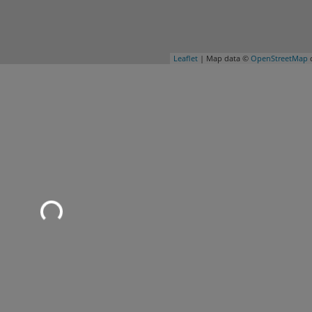
Leaflet
| Map data ©
OpenStreetMap
c
Wird geladen …