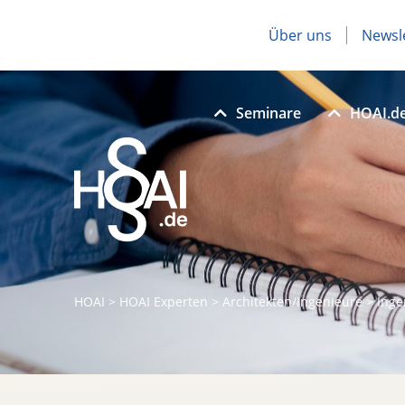
Über uns
Newsl
Seminare
HOAI.d
HOAI
>
HOAI Experten
>
Architekten/Ingenieure
>
Inge