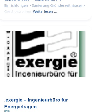
Einrichtungen > Sanierung Gründerzeithäuser >
Geschoßwohnungsbau
Weiterlesen …
.exergie – Ingenieurbüro für
Energiefragen