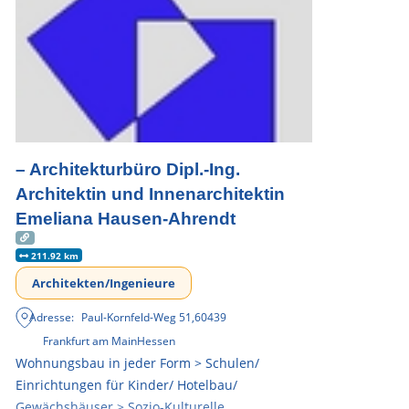
– Architekturbüro Dipl.-Ing.
Architektin und Innenarchitektin
Emeliana Hausen-Ahrendt
211.92 km
Architekten/Ingenieure
Adresse:
Paul-Kornfeld-Weg 51
,
60439
Frankfurt am Main
Hessen
Wohnungsbau in jeder Form > Schulen/
Einrichtungen für Kinder/ Hotelbau/
Gewächshäuser > Sozio-Kulturelle