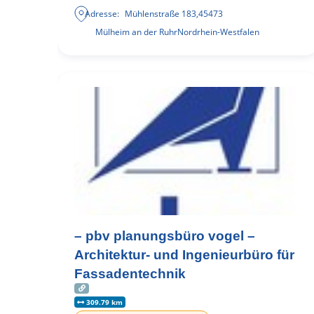
Adresse:
Mühlenstraße 183
,
45473
Mülheim an der Ruhr
Nordrhein-Westfalen
– pbv planungsbüro vogel –
Architektur- und Ingenieurbüro für
Fassadentechnik
309.79 km