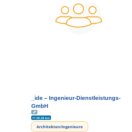
_ide – Ingenieur-Dienstleistungs-
GmbH
39.28 km
Architekten/Ingenieure