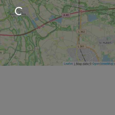
Leaflet
| Map data ©
OpenStreetMap
c
Wird geladen …