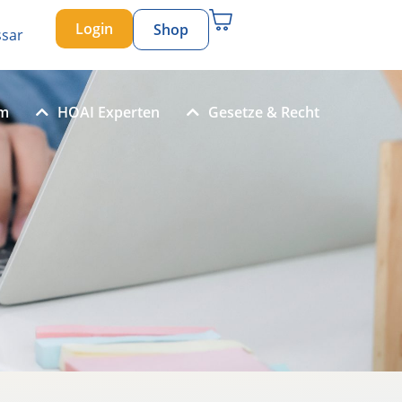
Login
Shop
ssar
um
HOAI Experten
Gesetze & Recht