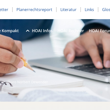
etter
Planerrechtsreport
Literatur
Links
Glo
e Kompakt
HOAI Infos
HOAI Rechner
HOAI For
nieurbüro Norbert Dewender