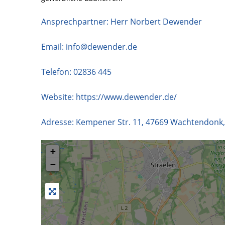
Ansprechpartner: Herr Norbert Dewender
Email:
info@dewender.de
Telefon:
02836 445
Website:
https://www.dewender.de/
Adresse:
Kempener Str. 11
,
47669
Wachtendonk
+
−