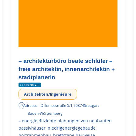
– architekturbüro beate schlüter –
freie architektin, innenarchitektin +
stadtplanerin
355.38 km
Architekten/Ingenieure
Adresse:
Dilleniusstraße 5/1
,
70374
Stuttgart
Baden-Württemberg
– energieeffiziente planungen von neubauten
passivhäuser, niedrigenergiegebäude
holzrahmenbau, brettstapelbauweise