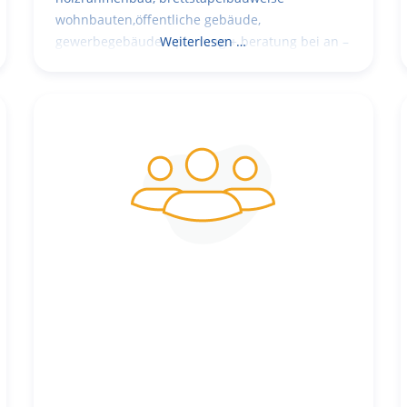
wohnbauten,öffentliche gebäude,
gewerbegebäude – planung + beratung bei an –
Weiterlesen …
und