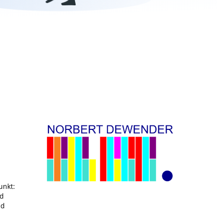
unkt:
nd
nd