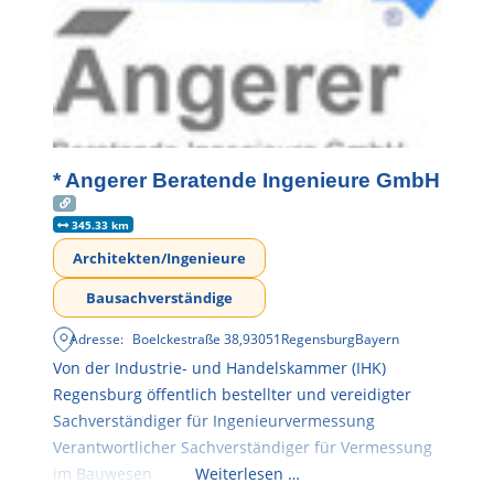
* Angerer Beratende Ingenieure GmbH
345.33 km
Architekten/Ingenieure
Bausachverständige
Adresse:
Boelckestraße 38
,
93051
Regensburg
Bayern
Von der Industrie- und Handelskammer (IHK)
Regensburg öffentlich bestellter und vereidigter
Sachverständiger für Ingenieurvermessung
Verantwortlicher Sachverständiger für Vermessung
im Bauwesen
Weiterlesen …