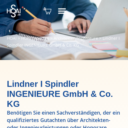
HOAI
>
HOAI Experten
>
Architekten/Ingenieure
>
Lindner I
Spindler INGENIEURE GmbH & Co. KG
Lindner I Spindler
INGENIEURE GmbH & Co.
KG
Benötigen Sie einen Sachverständigen, der ein
qualifiziertes Gutachten über Architekten-
oder Ingenieurleistungen oder Honorare