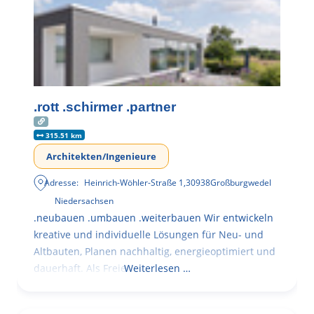
.rott .schirmer .partner
315.51 km
Architekten/Ingenieure
Adresse:
Heinrich-Wöhler-Straße 1
,
30938
Großburgwedel
Niedersachsen
.neubauen .umbauen .weiterbauen Wir entwickeln
kreative und individuelle Lösungen für Neu- und
Altbauten, Planen nachhaltig, energieoptimiert und
dauerhaft. Als Freie
Weiterlesen …