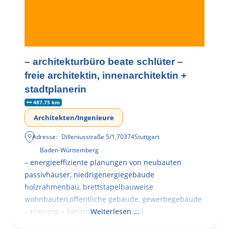
– architekturbüro beate schlüter –
freie architektin, innenarchitektin +
stadtplanerin
487.75 km
Architekten/Ingenieure
Adresse:
Dilleniusstraße 5/1
,
70374
Stuttgart
Baden-Württemberg
– energieeffiziente planungen von neubauten
passivhäuser, niedrigenergiegebäude
holzrahmenbau, brettstapelbauweise
wohnbauten,öffentliche gebäude, gewerbegebäude
– planung + beratung bei an – und
Weiterlesen …