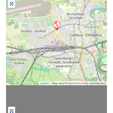
Leaflet
| Map data ©
OpenStreetMap
contributors