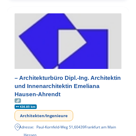
– Architekturbüro Dipl.-Ing. Architektin
und Innenarchitektin Emeliana
Hausen-Ahrendt
436.85 km
Architekten/Ingenieure
Adresse:
Paul-Kornfeld-Weg 51
,
60439
Frankfurt am Main
Hessen