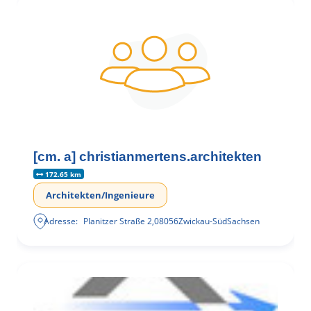
[cm. a] christianmertens.architekten
172.65 km
Architekten/Ingenieure
Adresse:
Planitzer Straße 2
,
08056
Zwickau-Süd
Sachsen