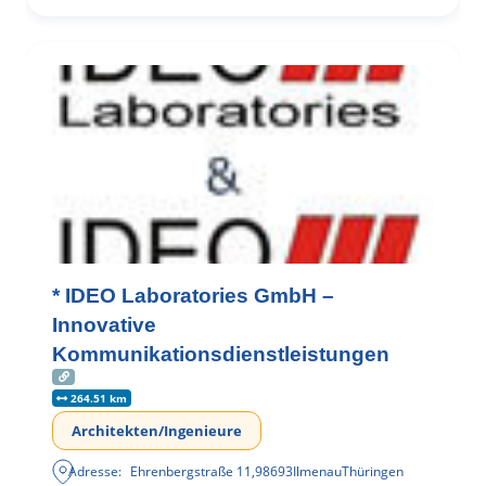
* IDEO Laboratories GmbH –
Innovative
Kommunikationsdienstleistungen
264.51 km
Architekten/Ingenieure
Adresse:
Ehrenbergstraße 11
,
98693
Ilmenau
Thüringen