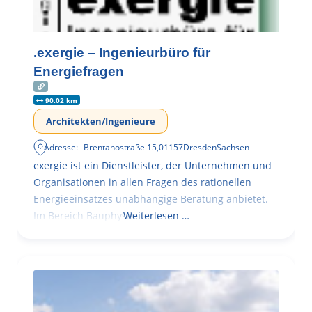
.exergie – Ingenieurbüro für
Energiefragen
90.02 km
Architekten/Ingenieure
Adresse:
Brentanostraße 15
,
01157
Dresden
Sachsen
exergie ist ein Dienstleister, der Unternehmen und
Organisationen in allen Fragen des rationellen
Energieeinsatzes unabhängige Beratung anbietet.
Im Bereich Bauphysik
Weiterlesen …