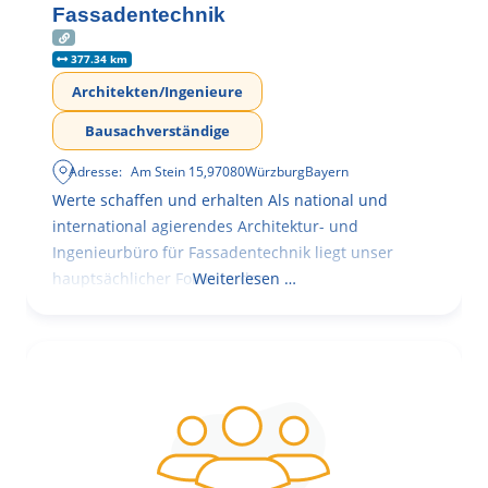
Fassadentechnik
377.34 km
Architekten/Ingenieure
Bausachverständige
Adresse:
Am Stein 15
,
97080
Würzburg
Bayern
Werte schaffen und erhalten Als national und
international agierendes Architektur- und
Ingenieurbüro für Fassadentechnik liegt unser
hauptsächlicher Fokus in der
Weiterlesen …