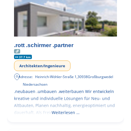
.rott .schirmer .partner
37.7 km
Architekten/Ingenieure
Adresse:
Heinrich-Wöhler-Straße 1
,
30938
Großburgwedel
Niedersachsen
.neubauen .umbauen .weiterbauen Wir entwickeln
kreative und individuelle Lösungen für Neu- und
Altbauten, Planen nachhaltig, energieoptimiert und
dauerhaft. Als Freie
Weiterlesen …