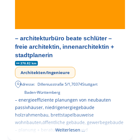
– architekturbüro beate schlüter –
freie architektin, innenarchitektin +
stadtplanerin
376.82 km
Architekten/Ingenieure
Adresse:
Dilleniusstraße 5/1
,
70374
Stuttgart
Baden-Württemberg
– energieeffiziente planungen von neubauten
passivhäuser, niedrigenergiegebäude
holzrahmenbau, brettstapelbauweise
wohnbauten,öffentliche gebäude, gewerbegebäude
– planung + beratung bei an – und
Weiterlesen …