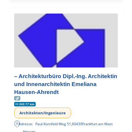
– Architekturbüro Dipl.-Ing. Architektin
und Innenarchitektin Emeliana
Hausen-Ahrendt
242.17 km
Architekten/Ingenieure
Adresse:
Paul-Kornfeld-Weg 51
,
60439
Frankfurt am Main
Hessen