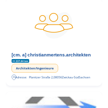
[cm. a] christianmertens.architekten
237.64 km
Architekten/Ingenieure
Adresse:
Planitzer Straße 2
,
08056
Zwickau-Süd
Sachsen