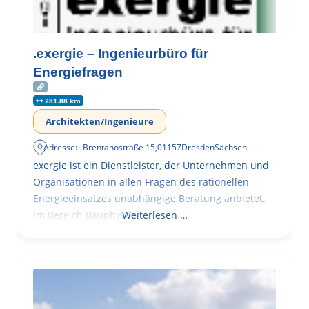
.exergie – Ingenieurbüro für
Energiefragen
281.88 km
Architekten/Ingenieure
Adresse:
Brentanostraße 15
,
01157
Dresden
Sachsen
exergie ist ein Dienstleister, der Unternehmen und
Organisationen in allen Fragen des rationellen
Energieeinsatzes unabhängige Beratung anbietet.
Im Bereich Bauphysik
Weiterlesen …