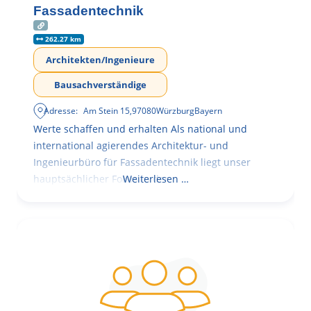
Fassadentechnik
262.27 km
Architekten/Ingenieure
Bausachverständige
Adresse:
Am Stein 15
,
97080
Würzburg
Bayern
Werte schaffen und erhalten Als national und
international agierendes Architektur- und
Ingenieurbüro für Fassadentechnik liegt unser
hauptsächlicher Fokus in der
Weiterlesen …