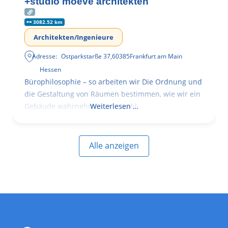
+studio moeve architekten
3082.52 km
Architekten/Ingenieure
Adresse:
Ostparkstarße 37
,
60385
Frankfurt am Main
Hessen
Bürophilosophie – so arbeiten wir Die Ordnung und
die Gestaltung von Räumen bestimmen, wie wir ein
Gebäude wahrnehmen, wie wohl
Weiterlesen …
Alle anzeigen