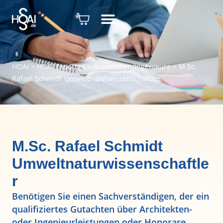
HOAI
>
HOAI Experten
>
Architekten/Ingenieure
>
M.Sc.
Rafael Schmidt Umweltnaturwissenschaftler
M.Sc. Rafael Schmidt
Umweltnaturwissenschaftle
r
Benötigen Sie einen Sachverständigen, der ein
qualifiziertes Gutachten über Architekten-
oder Ingenieurleistungen oder Honorare