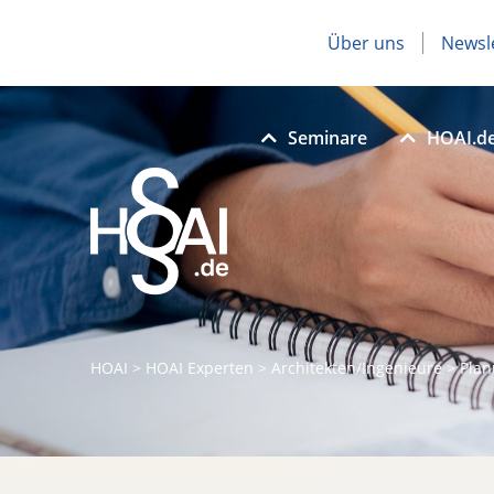
Über uns
Newsl
Seminare
HOAI.d
HOAI
>
HOAI Experten
>
Architekten/Ingenieure
>
Plan