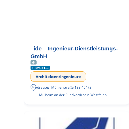
_ide – Ingenieur-Dienstleistungs-
GmbH
526.3 km
Architekten/Ingenieure
Adresse:
Mühlenstraße 183
,
45473
Mülheim an der Ruhr
Nordrhein-Westfalen