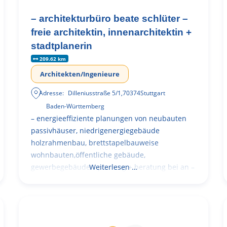
– architekturbüro beate schlüter –
freie architektin, innenarchitektin +
stadtplanerin
209.62 km
Architekten/Ingenieure
Adresse:
Dilleniusstraße 5/1
,
70374
Stuttgart
Baden-Württemberg
– energieeffiziente planungen von neubauten
passivhäuser, niedrigenergiegebäude
holzrahmenbau, brettstapelbauweise
wohnbauten,öffentliche gebäude,
gewerbegebäude – planung + beratung bei an –
Weiterlesen …
und