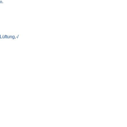
n.
Lüftung,-/