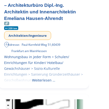
– Architekturbüro Dipl.-Ing.
Architektin und Innenarchitektin
Emeliana Hausen-Ahrendt
339 km
Architekten/Ingenieure
Adresse:
Paul-Kornfeld-Weg 51
,
60439
Frankfurt am Main
Hessen
Wohnungsbau in jeder Form > Schulen/
Einrichtungen für Kinder/ Hotelbau/
Gewächshäuser > Sozio-Kulturelle
Einrichtungen > Sanierung Gründerzeithäuser >
Geschoßwohnungsbau
Weiterlesen …