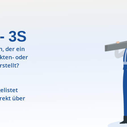
- 3S
, der ein
ekten- oder
rstellt?
elistet
rekt über