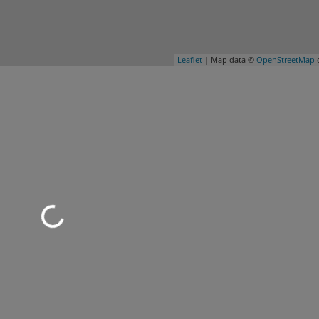
Leaflet
| Map data ©
OpenStreetMap
c
d geladen …