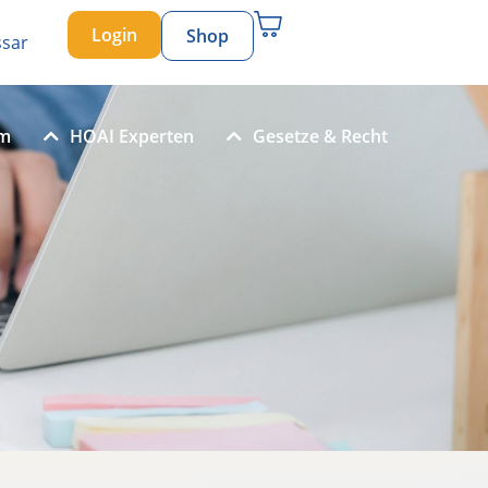
Login
Shop
ssar
um
HOAI Experten
Gesetze & Recht