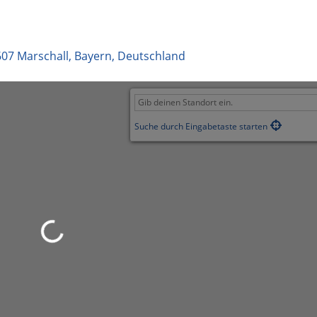
607
Marschall
,
Bayern
,
Deutschland
Suche durch Eingabetaste starten