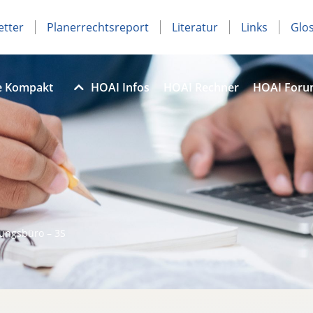
etter
Planerrechtsreport
Literatur
Links
Glo
e Kompakt
HOAI Infos
HOAI Rechner
HOAI For
ungsbüro – 3S