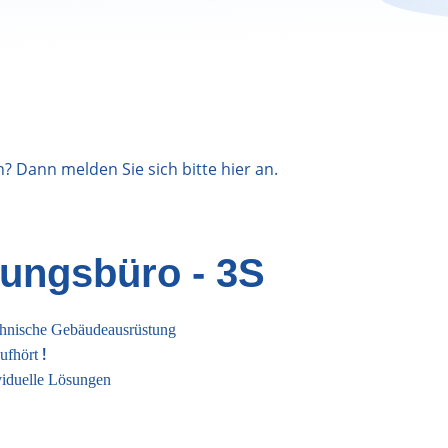
n? Dann melden Sie sich bitte
hier
an.
nungsbüro - 3S
chnische Gebäudeausrüstung
!
aufhört
viduelle Lösungen