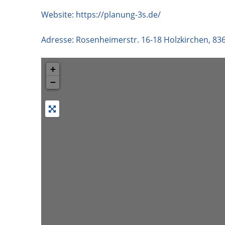
Website:
https://planung-3s.de/
Adresse:
Rosenheimerstr. 16-18 Holzkirchen
,
83
+
−