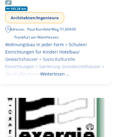
193.28 km
Architekten/Ingenieure
Adresse:
Paul-Kornfeld-Weg 51
,
60439
Frankfurt am Main
Hessen
Wohnungsbau in jeder Form > Schulen/
Einrichtungen für Kinder/ Hotelbau/
Gewächshäuser > Sozio-Kulturelle
Einrichtungen > Sanierung Gründerzeithäuser >
Geschoßwohnungsbau
Weiterlesen …