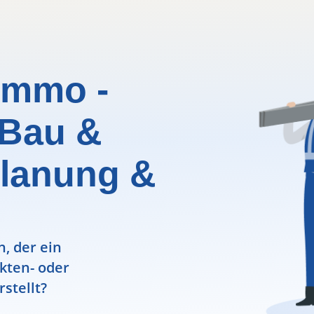
Immo -
 Bau &
lanung &
, der ein
ekten- oder
rstellt?