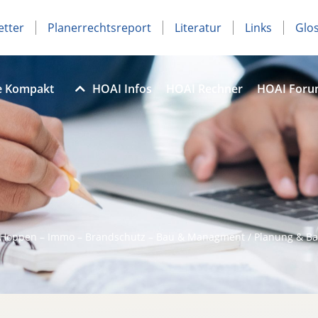
etter
Planerrechtsreport
Literatur
Links
Glo
e Kompakt
HOAI Infos
HOAI Rechner
HOAI For
 Hoppen – Immo – Brandschutz – Bau & Managment / Planung & Ba