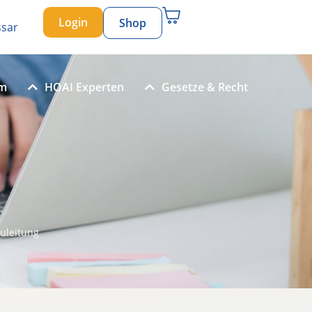
Login
Shop
ssar
um
HOAI Experten
Gesetze & Recht
uleitung