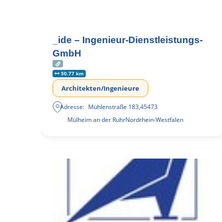
_ide – Ingenieur-Dienstleistungs-
GmbH
50.77 km
Architekten/Ingenieure
Adresse:
Mühlenstraße 183
,
45473
Mülheim an der Ruhr
Nordrhein-Westfalen