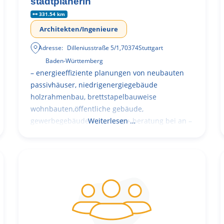
stadtplanerin
331.54 km
Architekten/Ingenieure
Adresse:
Dilleniusstraße 5/1
,
70374
Stuttgart
Baden-Württemberg
– energieeffiziente planungen von neubauten
passivhäuser, niedrigenergiegebäude
holzrahmenbau, brettstapelbauweise
wohnbauten,öffentliche gebäude,
gewerbegebäude – planung + beratung bei an –
Weiterlesen …
und