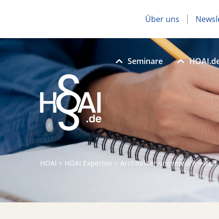
Über uns
Newsl
Seminare
HOAI.d
HOAI
>
HOAI Experten
>
Architekten/Ingenieure
>
Ralf