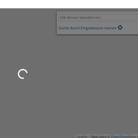
Suche durch Eingabetaste starten
Wird geladen …
Leaflet
| Map data ©
OpenStreetMap
c