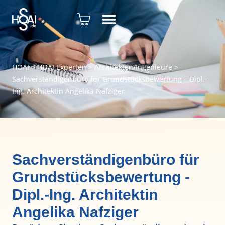
HOAI
>
HOAI Experten
>
Architekten/Ingenieure
>
Sachverständigenbüro für Grundstücksbewertung – Dipl.-
Ing. Architektin Angelika Nafziger
Sachverständigenbüro für
Grundstücksbewertung -
Dipl.-Ing. Architektin
Angelika Nafziger