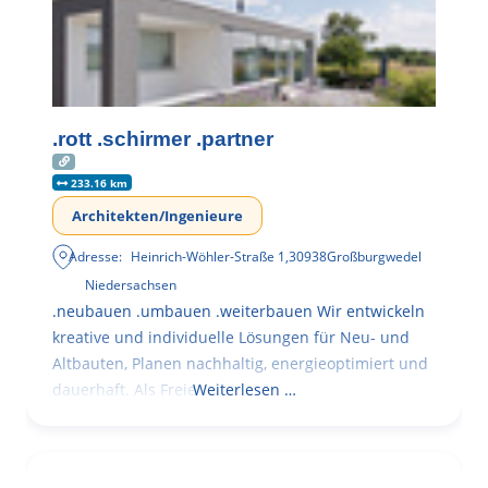
.rott .schirmer .partner
233.16 km
Architekten/Ingenieure
Adresse:
Heinrich-Wöhler-Straße 1
,
30938
Großburgwedel
Niedersachsen
.neubauen .umbauen .weiterbauen Wir entwickeln
kreative und individuelle Lösungen für Neu- und
Altbauten, Planen nachhaltig, energieoptimiert und
dauerhaft. Als Freie
Weiterlesen …