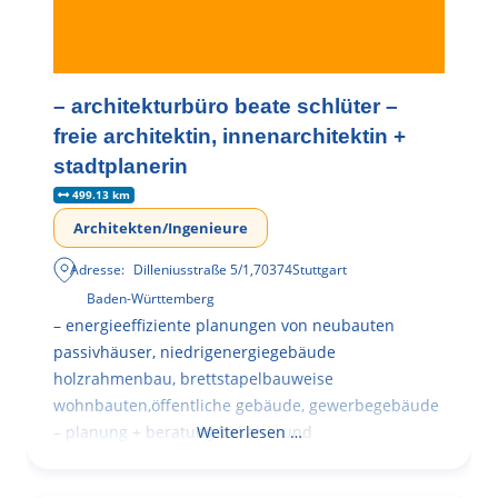
– architekturbüro beate schlüter –
freie architektin, innenarchitektin +
stadtplanerin
499.13 km
Architekten/Ingenieure
Adresse:
Dilleniusstraße 5/1
,
70374
Stuttgart
Baden-Württemberg
– energieeffiziente planungen von neubauten
passivhäuser, niedrigenergiegebäude
holzrahmenbau, brettstapelbauweise
wohnbauten,öffentliche gebäude, gewerbegebäude
– planung + beratung bei an – und
Weiterlesen …