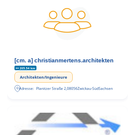
[cm. a] christianmertens.architekten
205.54 km
Architekten/Ingenieure
Adresse:
Planitzer Straße 2
,
08056
Zwickau-Süd
Sachsen