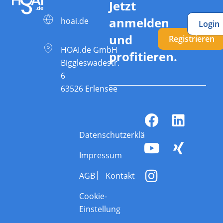
Jetzt
anmelden
hoai.de
Login
und
Registrieren
HOAI.de GmbH
profitieren.
Biggleswadestr.
6
63526 Erlensee
Datenschutzerklärung
Impressum
AGB
Kontakt
Cookie-
Einstellung