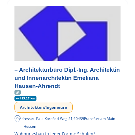
– Architekturbüro Dipl.-Ing. Architektin
und Innenarchitektin Emeliana
Hausen-Ahrendt
415.27 km
Architekten/Ingenieure
Adresse:
Paul-Kornfeld-Weg 51
,
60439
Frankfurt am Main
Hessen
Wohnungsbau in jeder Form > Schulen/