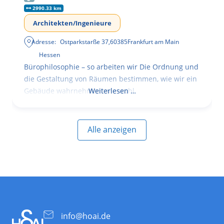
2990.33 km
Architekten/Ingenieure
Adresse:
Ostparkstarße 37
,
60385
Frankfurt am Main
Hessen
Bürophilosophie – so arbeiten wir Die Ordnung und
die Gestaltung von Räumen bestimmen, wie wir ein
Gebäude wahrnehmen, wie wohl
Weiterlesen …
Alle anzeigen
info@hoai.de