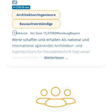
379.55 km
Architekten/Ingenieure
Bausachverständige
Adresse:
Am Stein 15
,
97080
Würzburg
Bayern
Werte schaffen und erhalten Als national und
international agierendes Architektur- und
Ingenieurbüro für Fassadentechnik liegt unser
hauptsächlicher Fokus in der
Weiterlesen …