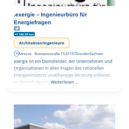
.exergie – Ingenieurbüro für
Energiefragen
160.58 km
Architekten/Ingenieure
Adresse:
Brentanostraße 15
,
01157
Dresden
Sachsen
exergie ist ein Dienstleister, der Unternehmen und
Organisationen in allen Fragen des rationellen
Energieeinsatzes unabhängige Beratung anbietet.
Im Bereich Bauphysik
Weiterlesen …