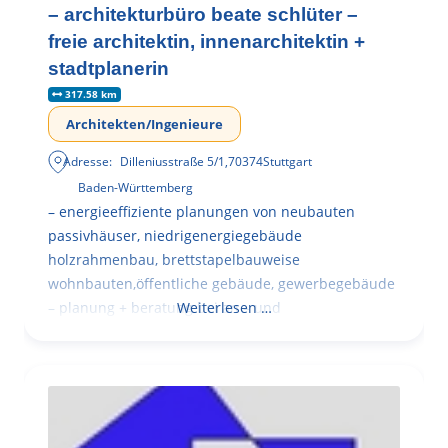
– architekturbüro beate schlüter –
freie architektin, innenarchitektin +
stadtplanerin
317.58 km
Architekten/Ingenieure
Adresse:
Dilleniusstraße 5/1
,
70374
Stuttgart
Baden-Württemberg
– energieeffiziente planungen von neubauten
passivhäuser, niedrigenergiegebäude
holzrahmenbau, brettstapelbauweise
wohnbauten,öffentliche gebäude, gewerbegebäude
– planung + beratung bei an – und
Weiterlesen …