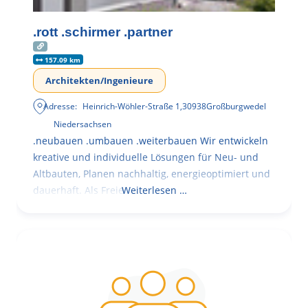
.rott .schirmer .partner
157.09 km
Architekten/Ingenieure
Adresse:
Heinrich-Wöhler-Straße 1
,
30938
Großburgwedel
Niedersachsen
.neubauen .umbauen .weiterbauen Wir entwickeln
kreative und individuelle Lösungen für Neu- und
Altbauten, Planen nachhaltig, energieoptimiert und
dauerhaft. Als Freie
Weiterlesen …