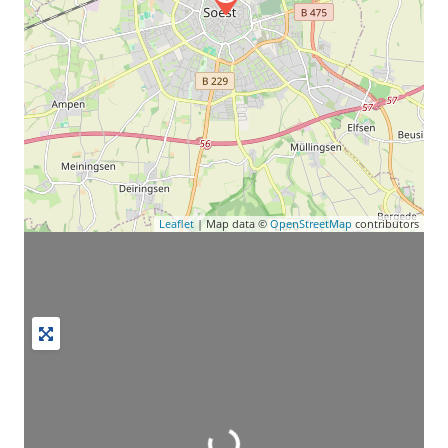
Leaflet
| Map data ©
OpenStreetMap
contributors
Wird geladen …