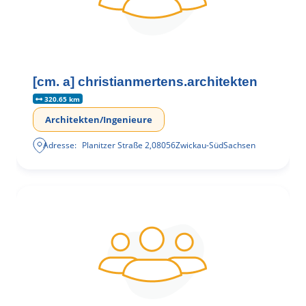
[cm. a] christianmertens.architekten
320.65 km
Architekten/Ingenieure
Adresse:
Planitzer Straße 2
,
08056
Zwickau-Süd
Sachsen