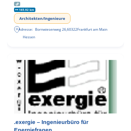
165.92 km
Architekten/Ingenieure
Adresse:
Bornwiesenweg 26
,
60322
Frankfurt am Main
Hessen
.exergie – Ingenieurbüro für
Energiefragen