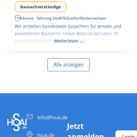
Bausachverständige
Adresse:
Fehnring 24
,
49762
Lathen
Niedersachsen
Wir erstellen bundesweit Gutachten für private und
gewerbliche Bauherrn. Unser Büro ist seit über 10
Jahren erfolgreich mit der Planung,
Weiterlesen …
Alle anzeigen
info@hoai.de
Jetzt
anmelden
hoai.de
Login