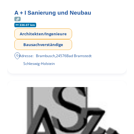
A + I Sanierung und Neubau
336.07 km
Architekten/Ingenieure
Bausachverständige
Adresse:
Brambusch
,
24576
Bad Bramstedt
Schleswig-Holstein