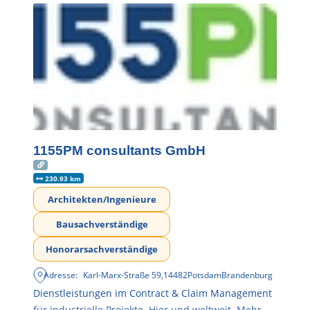
1155PM consultants GmbH
230.93 km
Architekten/Ingenieure
Bausachverständige
Honorarsachverständige
Adresse:
Karl-Marx-Straße 59
,
14482
Potsdam
Brandenburg
Dienstleistungen im Contract & Claim Management
für industrielle Projekte. Hier und weltweit. Mehr