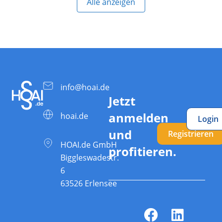
Alle anzeigen
info@hoai.de
Jetzt
anmelden
hoai.de
Login
und
Registrieren
HOAI.de GmbH
profitieren.
Biggleswadestr.
6
63526 Erlensee