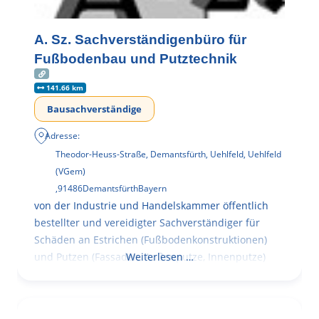
A. Sz. Sachverständigenbüro für
Fußbodenbau und Putztechnik
141.66 km
Bausachverständige
Adresse:
Theodor-Heuss-Straße, Demantsfürth, Uehlfeld, Uehlfeld
(VGem)
,
91486
Demantsfürth
Bayern
von der Industrie und Handelskammer öffentlich
bestellter und vereidigter Sachverständiger für
Schäden an Estrichen (Fußbodenkonstruktionen)
und Putzen (Fassaden, Außenputze, Innenputze)
Weiterlesen …