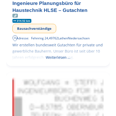
Ingenieure Planungsbüro für
Haustechnik HLSE – Gutachten
314.52 km
Bausachverständige
Adresse:
Fehnring 24
,
49762
Lathen
Niedersachsen
Wir erstellen bundesweit Gutachten für private und
gewerbliche Bauherrn. Unser Büro ist seit über 10
Jahren erfolgreich mit der Planung,
Weiterlesen …