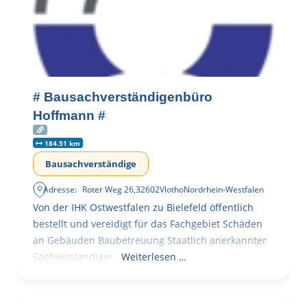
# Bausachverständigenbüro
Hoffmann #
184.51 km
Bausachverständige
Adresse:
Roter Weg 26
,
32602
Vlotho
Nordrhein-Westfalen
Von der IHK Ostwestfalen zu Bielefeld öffentlich
bestellt und vereidigt für das Fachgebiet Schäden
an Gebäuden Baubetreuung Staatlich anerkannter
Sachverständiger
Weiterlesen …