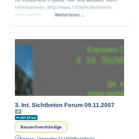
Informationen: http://www.1155pm.de/interim-
management
Weiterlesen …
3. Int. Sichtbeton Forum 09.11.2007
247.35 km
Bausachverständige
Adresse:
Ulmenallee 53
,
14050
Berlin
Berlin