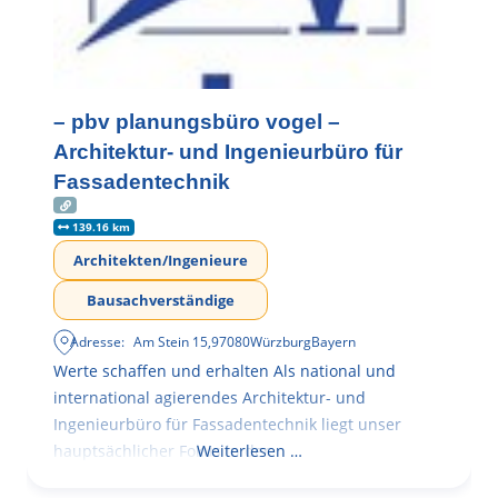
– pbv planungsbüro vogel –
Architektur- und Ingenieurbüro für
Fassadentechnik
139.16 km
Architekten/Ingenieure
Bausachverständige
Adresse:
Am Stein 15
,
97080
Würzburg
Bayern
Werte schaffen und erhalten Als national und
international agierendes Architektur- und
Ingenieurbüro für Fassadentechnik liegt unser
hauptsächlicher Fokus in der
Weiterlesen …