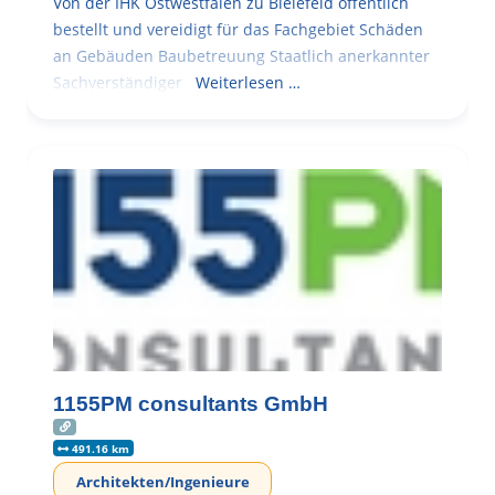
Von der IHK Ostwestfalen zu Bielefeld öffentlich
bestellt und vereidigt für das Fachgebiet Schäden
an Gebäuden Baubetreuung Staatlich anerkannter
Sachverständiger
Weiterlesen …
1155PM consultants GmbH
491.16 km
Architekten/Ingenieure