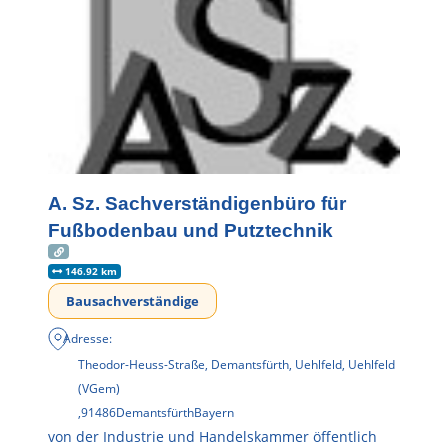
A. Sz. Sachverständigenbüro für
Fußbodenbau und Putztechnik
146.92 km
Bausachverständige
Adresse:
Theodor-Heuss-Straße, Demantsfürth, Uehlfeld, Uehlfeld
(VGem)
,
91486
Demantsfürth
Bayern
von der Industrie und Handelskammer öffentlich