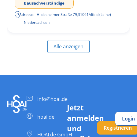
Bausachverständige
Adresse:
Hildesheimer Straße 79
,
31061
Alfeld (Leine)
Niedersachsen
Alle anzeigen
info@hoai.de
Jetzt
anmelden
hoai.de
Login
und
Registrieren
HOAI.de GmbH