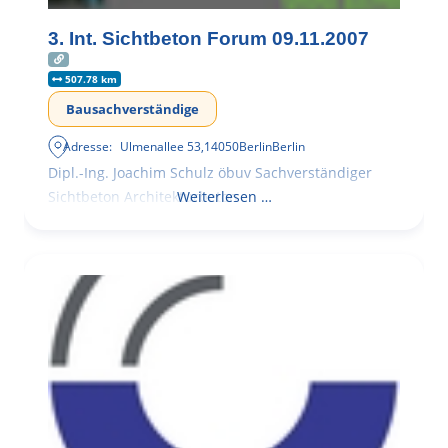
3. Int. Sichtbeton Forum 09.11.2007
507.78 km
Bausachverständige
Adresse:
Ulmenallee 53
,
14050
Berlin
Berlin
Dipl.-Ing. Joachim Schulz öbuv Sachverständiger
Sichtbeton Architekturbeton
Weiterlesen …