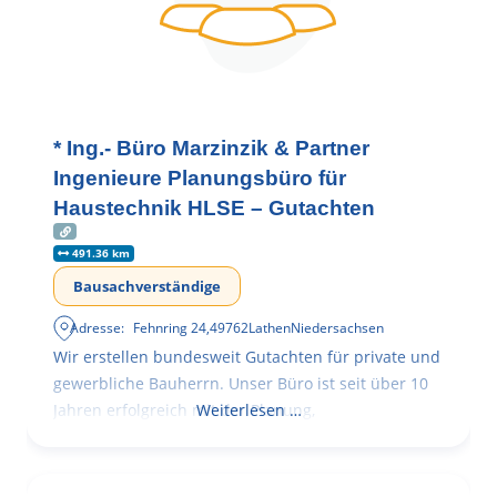
* Ing.- Büro Marzinzik & Partner
Ingenieure Planungsbüro für
Haustechnik HLSE – Gutachten
491.36 km
Bausachverständige
Adresse:
Fehnring 24
,
49762
Lathen
Niedersachsen
Wir erstellen bundesweit Gutachten für private und
gewerbliche Bauherrn. Unser Büro ist seit über 10
Jahren erfolgreich mit der Planung,
Weiterlesen …