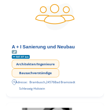
A + I Sanierung und Neubau
587.97 km
Architekten/Ingenieure
Bausachverständige
Adresse:
Brambusch
,
24576
Bad Bramstedt
Schleswig-Holstein