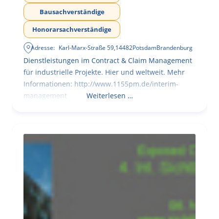
Bausachverständige
Honorarsachverständige
Adresse:
Karl-Marx-Straße 59
,
14482
Potsdam
Brandenburg
Dienstleistungen im Contract & Claim Management
für industrielle Projekte. Hier und weltweit. Mehr
Informationen: http://www.1155pm.de/interim-
management
Weiterlesen …