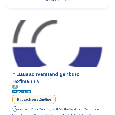
# Bausachverständigenbüro
Hoffmann #
392.15 km
Bausachverständige
Adresse:
Roter Weg 26
,
32602
Vlotho
Nordrhein-Westfalen