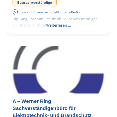
Bausachverständige
Adresse:
Ulmenallee 53
,
14050
Berlin
Berlin
Dipl.-Ing. Joachim Schulz öbuv Sachverständiger
Sichtbeton Architekturbeton
Weiterlesen …
A – Werner Ring
Sachverständigenbüro für
Elektrotechnik- und Brandschutz