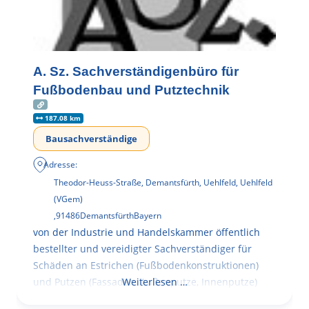
A. Sz. Sachverständigenbüro für
Fußbodenbau und Putztechnik
187.08 km
Bausachverständige
Adresse:
Theodor-Heuss-Straße, Demantsfürth, Uehlfeld, Uehlfeld
(VGem)
,
91486
Demantsfürth
Bayern
von der Industrie und Handelskammer öffentlich
bestellter und vereidigter Sachverständiger für
Schäden an Estrichen (Fußbodenkonstruktionen)
und Putzen (Fassaden, Außenputze, Innenputze)
Weiterlesen …