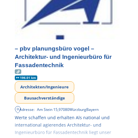
– pbv planungsbüro vogel –
Architektur- und Ingenieurbüro für
Fassadentechnik
196.01 km
Architekten/Ingenieure
Bausachverständige
Adresse:
Am Stein 15
,
97080
Würzburg
Bayern
Werte schaffen und erhalten Als national und
international agierendes Architektur- und
Ingenieurbüro für Fassadentechnik liegt unser