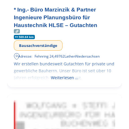
* Ing.- Büro Marzinzik & Partner
Ingenieure Planungsbüro für
Haustechnik HLSE – Gutachten
569.64 km
Bausachverständige
Adresse:
Fehnring 24
,
49762
Lathen
Niedersachsen
Wir erstellen bundesweit Gutachten für private und
gewerbliche Bauherrn. Unser Büro ist seit über 10
Jahren erfolgreich mit der Planung,
Weiterlesen …