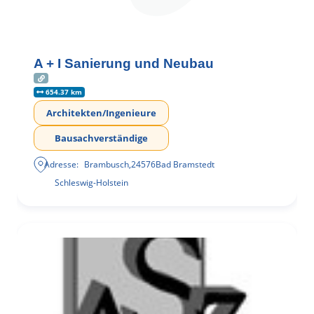
A + I Sanierung und Neubau
654.37 km
Architekten/Ingenieure
Bausachverständige
Adresse:
Brambusch
,
24576
Bad Bramstedt
Schleswig-Holstein