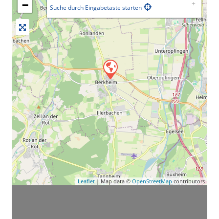
−
Suche durch Eingabetaste starten
Leaflet
| Map data ©
OpenStreetMap
contributors