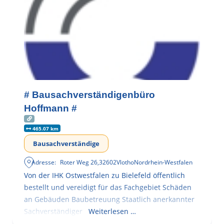
# Bausachverständigenbüro
Hoffmann #
465.07 km
Bausachverständige
Adresse:
Roter Weg 26
,
32602
Vlotho
Nordrhein-Westfalen
Von der IHK Ostwestfalen zu Bielefeld öffentlich
bestellt und vereidigt für das Fachgebiet Schäden
an Gebäuden Baubetreuung Staatlich anerkannter
Sachverständiger
Weiterlesen …