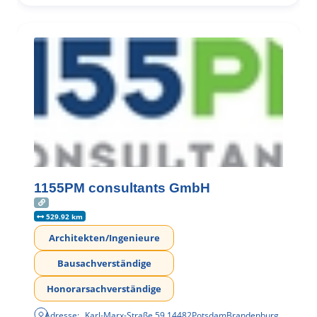
1155PM consultants GmbH
529.92 km
Architekten/Ingenieure
Bausachverständige
Honorarsachverständige
Adresse:
Karl-Marx-Straße 59
,
14482
Potsdam
Brandenburg