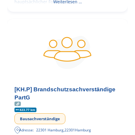
hauptsächlicher Fokus in der
Weiterlesen …
[KH.P] Brandschutzsachverständige
PartG
623.77 km
Bausachverständige
Adresse:
22301 Hamburg
,
22301
Hamburg