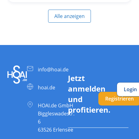
Alle anzeigen
info@hoai.de
Jetzt
anmelden
hoai.de
Login
und
Registrieren
HOAI.de GmbH
profitieren.
Biggleswadestr.
6
63526 Erlensee