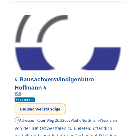
# Bausachverständigenbüro
Hoffmann #
29.03 km
Bausachverständige
Adresse:
Roter Weg 26
,
32602
Vlotho
Nordrhein-Westfalen
Von der IHK Ostwestfalen zu Bielefeld öffentlich
bestellt und vereidigt für das Fachgebiet Schäden