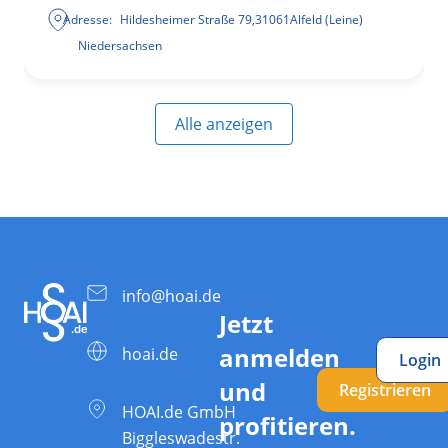
Adresse:
Hildesheimer Straße 79
,
31061
Alfeld (Leine)
Niedersachsen
Alle anzeigen
info@hoai.de
Jetzt
anmelden
hoai.de
Login
und
Registrieren
HOAI.de GmbH
profitieren.
Biggleswadestr.