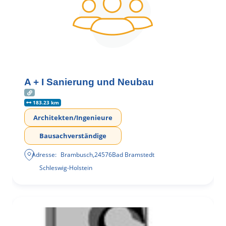
A + I Sanierung und Neubau
183.23 km
Architekten/Ingenieure
Bausachverständige
Adresse:
Brambusch
,
24576
Bad Bramstedt
Schleswig-Holstein