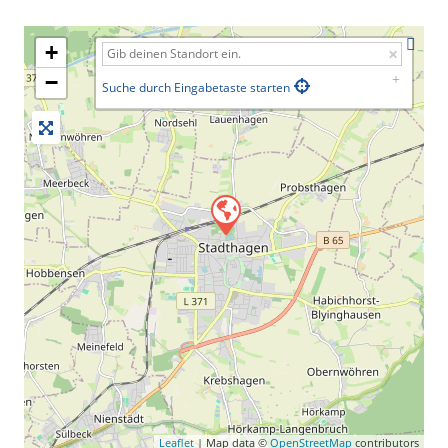
+
−
Suche durch Eingabetaste starten
Leaflet
| Map data ©
OpenStreetMap
contributors