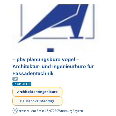
– pbv planungsbüro vogel –
Architektur- und Ingenieurbüro für
Fassadentechnik
285.49 km
Architekten/Ingenieure
Bausachverständige
Adresse:
Am Stein 15
,
97080
Würzburg
Bayern