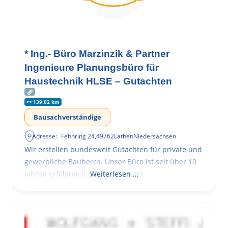
* Ing.- Büro Marzinzik & Partner
Ingenieure Planungsbüro für
Haustechnik HLSE – Gutachten
139.02 km
Bausachverständige
Adresse:
Fehnring 24
,
49762
Lathen
Niedersachsen
Wir erstellen bundesweit Gutachten für private und
gewerbliche Bauherrn. Unser Büro ist seit über 10
Jahren erfolgreich mit der Planung,
Weiterlesen …