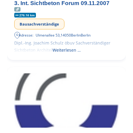
3. Int. Sichtbeton Forum 09.11.2007
276.16 km
Bausachverständige
Adresse:
Ulmenallee 53
,
14050
Berlin
Berlin
Dipl.-Ing. Joachim Schulz öbuv Sachverständiger
Sichtbeton Architekturbeton
Weiterlesen …