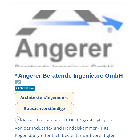
* Angerer Beratende Ingenieure GmbH
378.8 km
Architekten/Ingenieure
Bausachverständige
Adresse:
Boelckestraße 38
,
93051
Regensburg
Bayern
Von der Industrie- und Handelskammer (IHK)
Regensburg öffentlich bestellter und vereidigter