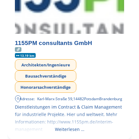
1155PM consultants GmbH
13.19 km
Architekten/Ingenieure
Bausachverständige
Honorarsachverständige
Adresse:
Karl-Marx-Straße 59
,
14482
Potsdam
Brandenburg
Dienstleistungen im Contract & Claim Management
für industrielle Projekte. Hier und weltweit. Mehr
Informationen: http://www.1155pm.de/interim-
management
Weiterlesen …