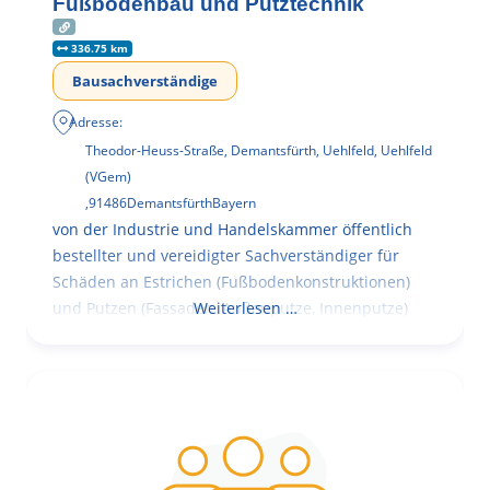
Fußbodenbau und Putztechnik
336.75 km
Bausachverständige
Adresse:
Theodor-Heuss-Straße, Demantsfürth, Uehlfeld, Uehlfeld
(VGem)
,
91486
Demantsfürth
Bayern
von der Industrie und Handelskammer öffentlich
bestellter und vereidigter Sachverständiger für
Schäden an Estrichen (Fußbodenkonstruktionen)
und Putzen (Fassaden, Außenputze, Innenputze)
Weiterlesen …