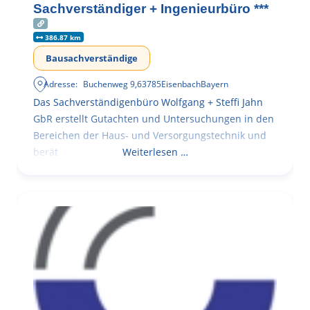
Sachverständiger + Ingenieurbüro ***
386.87 km
Bausachverständige
Adresse:
Buchenweg 9
,
63785
Eisenbach
Bayern
Das Sachverständigenbüro Wolfgang + Steffi Jahn
GbR erstellt Gutachten und Untersuchungen in den
Bereichen der Haus- und Versorgungstechnik und
berät
Weiterlesen …