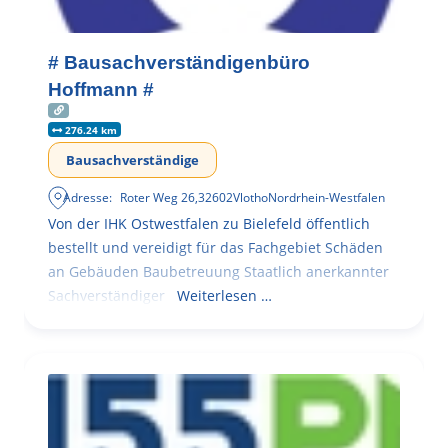
# Bausachverständigenbüro
Hoffmann #
276.24 km
Bausachverständige
Adresse:
Roter Weg 26
,
32602
Vlotho
Nordrhein-Westfalen
Von der IHK Ostwestfalen zu Bielefeld öffentlich
bestellt und vereidigt für das Fachgebiet Schäden
an Gebäuden Baubetreuung Staatlich anerkannter
Sachverständiger
Weiterlesen …