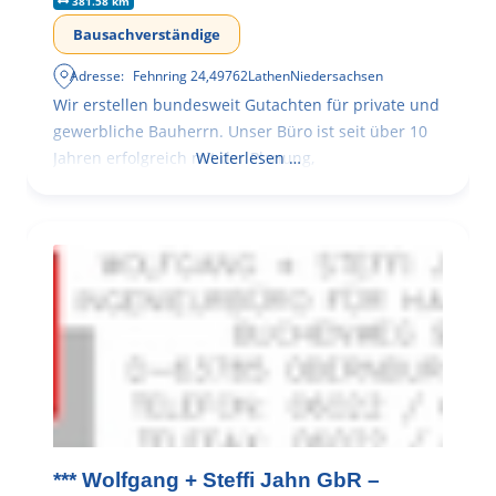
381.58 km
Bausachverständige
Adresse:
Fehnring 24
,
49762
Lathen
Niedersachsen
Wir erstellen bundesweit Gutachten für private und
gewerbliche Bauherrn. Unser Büro ist seit über 10
Jahren erfolgreich mit der Planung,
Weiterlesen …
*** Wolfgang + Steffi Jahn GbR –