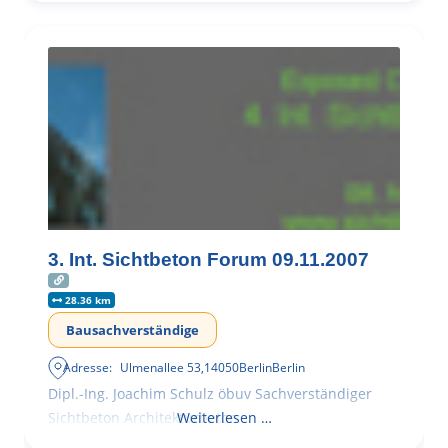
3. Int. Sichtbeton Forum 09.11.2007
28.36 km
Bausachverständige
Adresse:
Ulmenallee 53
,
14050
Berlin
Berlin
Dipl.-Ing. Joachim Schulz öbuv Sachverständiger
Sichtbeton Architekturbeton
Weiterlesen …