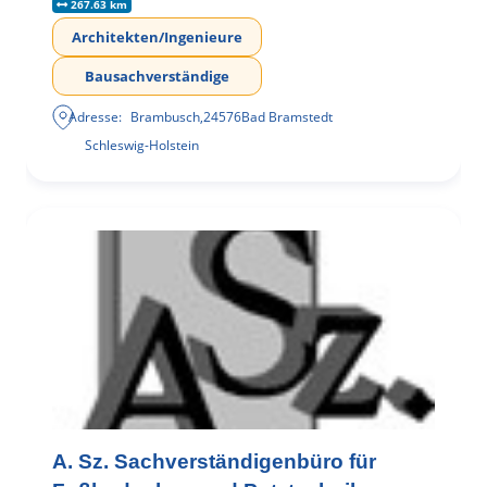
267.63 km
Architekten/Ingenieure
Bausachverständige
Adresse:
Brambusch
,
24576
Bad Bramstedt
Schleswig-Holstein
A. Sz. Sachverständigenbüro für