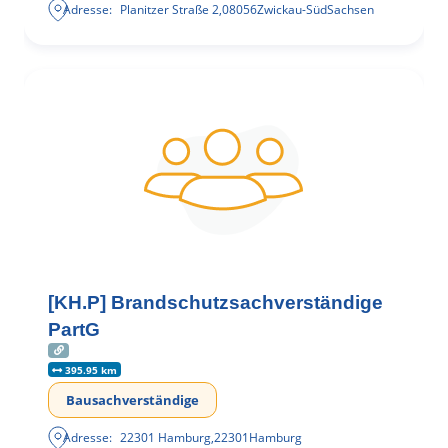
Adresse:
Planitzer Straße 2
,
08056
Zwickau-Süd
Sachsen
[KH.P] Brandschutzsachverständige
PartG
395.95 km
Bausachverständige
Adresse:
22301 Hamburg
,
22301
Hamburg