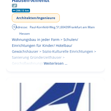
Hausen-Ahrendt
298.13 km
Architekten/Ingenieure
Adresse:
Paul-Kornfeld-Weg 51
,
60439
Frankfurt am Main
Hessen
Wohnungsbau in jeder Form > Schulen/
Einrichtungen für Kinder/ Hotelbau/
Gewächshäuser > Sozio-Kulturelle Einrichtungen >
Sanierung Gründerzeithäuser >
Geschoßwohnungsbau
Weiterlesen …