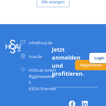
Alle anzeigen
info@hoai.de
Jetzt
anmelden
hoai.de
Login
und
Registrieren
HOAI.de GmbH
profitieren.
Biggleswadestr.
6
63526 Erlensee