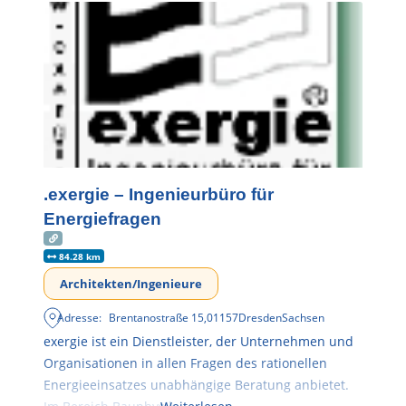
.exergie – Ingenieurbüro für
Energiefragen
84.28 km
Architekten/Ingenieure
Adresse:
Brentanostraße 15
,
01157
Dresden
Sachsen
exergie ist ein Dienstleister, der Unternehmen und
Organisationen in allen Fragen des rationellen
Energieeinsatzes unabhängige Beratung anbietet.