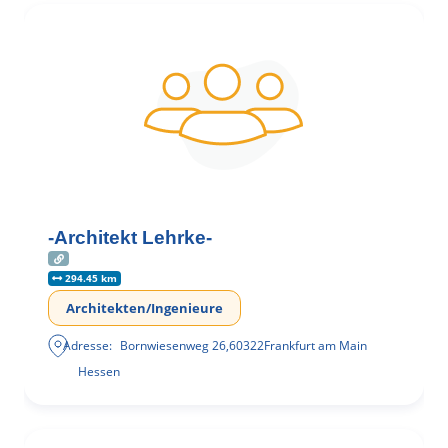
-Architekt Lehrke-
294.45 km
Architekten/Ingenieure
Adresse:
Bornwiesenweg 26
,
60322
Frankfurt am Main
Hessen