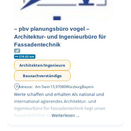
– pbv planungsbüro vogel –
Architektur- und Ingenieurbüro für
Fassadentechnik
219.02 km
Architekten/Ingenieure
Bausachverständige
Adresse:
Am Stein 15
,
97080
Würzburg
Bayern
Werte schaffen und erhalten Als national und
international agierendes Architektur- und
Ingenieurbüro für Fassadentechnik liegt unser
hauptsächlicher Fokus in der
Weiterlesen …