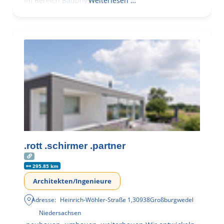
Im Bereich Bauphysik
Weiterlesen …
.rott .schirmer .partner
295.85 km
Architekten/Ingenieure
Adresse:
Heinrich-Wöhler-Straße 1
,
30938
Großburgwedel
Niedersachsen