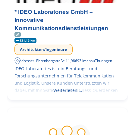
* IDEO Laboratories GmbH –
Innovative
Kommunikationsdienstleistungen
131.16 km
Architekten/Ingenieure
Adresse:
Ehrenbergstraße 11
,
98693
Ilmenau
Thüringen
IDEO Laboratories ist ein Beratungs- und
Forschungsunternehmen für Telekommunikation
und Logistik. Unsere Kunden unterstützten wir
dabei, mit Innovationen und Business-Querdenken
Weiterlesen …