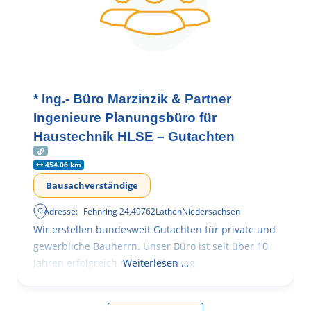
* Ing.- Büro Marzinzik & Partner
Ingenieure Planungsbüro für
Haustechnik HLSE – Gutachten
454.06 km
Bausachverständige
Adresse:
Fehnring 24
,
49762
Lathen
Niedersachsen
Wir erstellen bundesweit Gutachten für private und
gewerbliche Bauherrn. Unser Büro ist seit über 10
Jahren erfolgreich mit der Planung,
Weiterlesen …