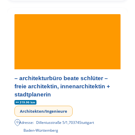
– architekturbüro beate schlüter –
freie architektin, innenarchitektin +
stadtplanerin
319.96 km
Architekten/Ingenieure
Adresse:
Dilleniusstraße 5/1
,
70374
Stuttgart
Baden-Württemberg