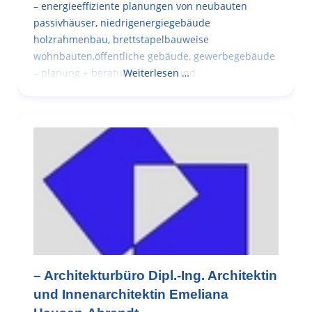
– energieeffiziente planungen von neubauten
passivhäuser, niedrigenergiegebäude
holzrahmenbau, brettstapelbauweise
wohnbauten,öffentliche gebäude, gewerbegebäude
– planung + beratung bei an – und
Weiterlesen …
– Architekturbüro Dipl.-Ing. Architektin
und Innenarchitektin Emeliana