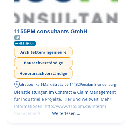
1155PM consultants GmbH
438.89 km
Architekten/Ingenieure
Bausachverständige
Honorarsachverständige
Adresse:
Karl-Marx-Straße 59
,
14482
Potsdam
Brandenburg
Dienstleistungen im Contract & Claim Management
für industrielle Projekte. Hier und weltweit. Mehr
Informationen: http://www.1155pm.de/interim-
management
Weiterlesen …