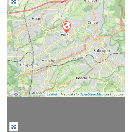
Leaflet
| Map data ©
OpenStreetMap
contributors