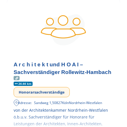
A r c h i t e k t und H O A I –
Sachverständiger Rollewitz-Hambach
26.66 km
Honorarsachverständige
Adresse:
Sandweg 1
,
50827
Köln
Nordrhein-Westfalen
von der Architektenkammer Nordrhein-Westfalen
ö.b.u.v. Sachverständiger für Honorare für
Leistungen der Architekten, Innen-Architekten,