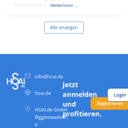
Architekturbüros, wurde das
Weiterlesen …
Alle anzeigen
info@hoai.de
Jetzt
anmelden
hoai.de
Login
und
Registrieren
HOAI.de GmbH
profitieren.
Biggleswadestr.
6