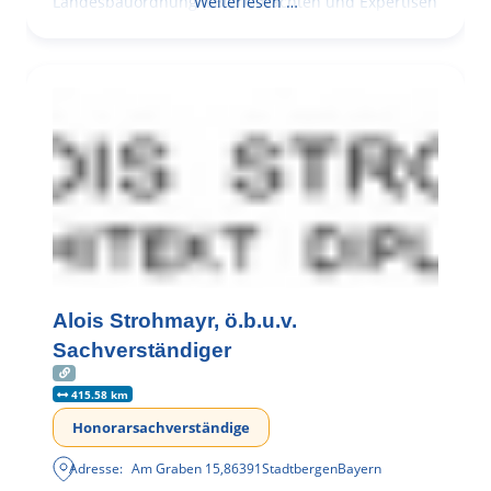
Landesbauordnung (LBO) Gutachten und Expertisen
Weiterlesen …
Brandschutzplanung
Alois Strohmayr, ö.b.u.v.
Sachverständiger
415.58 km
Honorarsachverständige
Adresse:
Am Graben 15
,
86391
Stadtbergen
Bayern