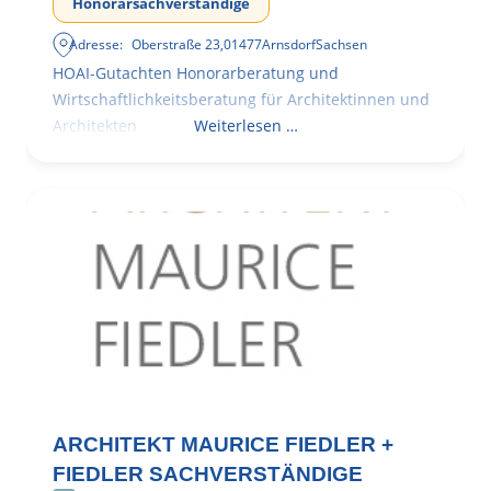
Honorarsachverständige
Adresse:
Oberstraße 23
,
01477
Arnsdorf
Sachsen
HOAI-Gutachten Honorarberatung und
Wirtschaftlichkeitsberatung für Architektinnen und
Architekten
Weiterlesen …
ARCHITEKT MAURICE FIEDLER +
FIEDLER SACHVERSTÄNDIGE