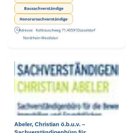
Bausachverständige
Honorarsachverständige
Adresse:
Kohlrauschweg 71
,
40591
Düsseldorf
Nordrhein-Westfalen
Abeler, Christian ö.b.u.v. –
Sachverständigenbüro für