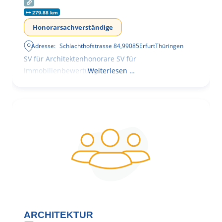
279.88 km
Honorarsachverständige
Adresse:
Schlachthofstrasse 84
,
99085
Erfurt
Thüringen
SV für Architektenhonorare SV für
Immobilienbewertung
Weiterlesen …
ARCHITEKTUR