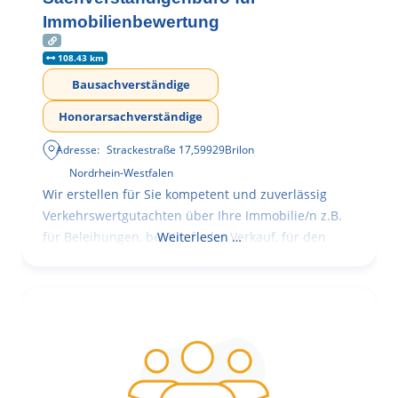
Immobilienbewertung
108.43 km
Bausachverständige
Honorarsachverständige
Adresse:
Strackestraße 17
,
59929
Brilon
Nordrhein-Westfalen
Wir erstellen für Sie kompetent und zuverlässig
Verkehrswertgutachten über Ihre Immobilie/n z.B.
für Beleihungen, bei Kauf oder Verkauf, für den
Weiterlesen …