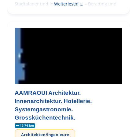
Stadtplaner und Ingenieure HOAI – Beratung und
Weiterlesen …
AAMRAOUI Architektur.
Innenarchitektur. Hotellerie.
Systemgastronomie.
Grossküchentechnik.
15.74 km
Architekten/Ingenieure