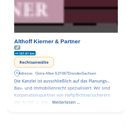
Althoff Kierner & Partner
161.61 km
Rechtsanwälte
Adresse:
Ostra-Allee 9
,
01067
Dresden
Sachsen
Die Kanzlei ist ausschließlich auf das Planungs-,
Bau- und Immobilienrecht spezialisiert. Wir sind
Kooperationspartner von Haftpflichtversicherern
der Archit. u. Ing.
Weiterlesen …