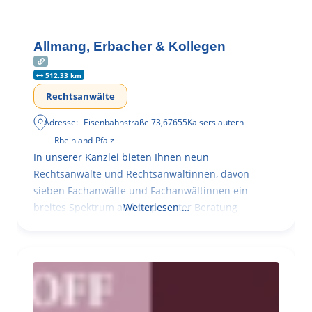
Allmang, Erbacher & Kollegen
512.33 km
Rechtsanwälte
Adresse:
Eisenbahnstraße 73
,
67655
Kaiserslautern
Rheinland-Pfalz
In unserer Kanzlei bieten Ihnen neun
Rechtsanwälte und Rechtsanwältinnen, davon
sieben Fachanwälte und Fachanwältinnen ein
breites Spektrum an kompetenter Beratung
Weiterlesen …