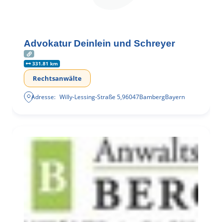
Advokatur Deinlein und Schreyer
331.81 km
Rechtsanwälte
Adresse:
Willy-Lessing-Straße 5
,
96047
Bamberg
Bayern