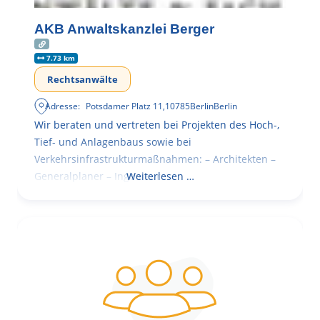
AKB Anwaltskanzlei Berger
7.73 km
Rechtsanwälte
Adresse:
Potsdamer Platz 11
,
10785
Berlin
Berlin
Wir beraten und vertreten bei Projekten des Hoch-,
Tief- und Anlagenbaus sowie bei
Verkehrsinfrastrukturmaßnahmen: – Architekten –
Generalplaner – Ingenieure
Weiterlesen …