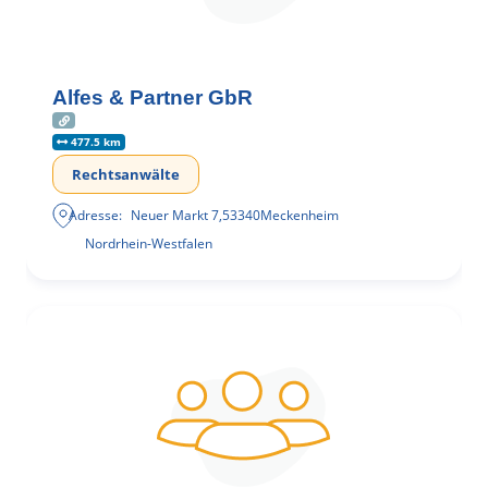
Alfes & Partner GbR
477.5 km
Rechtsanwälte
Adresse:
Neuer Markt 7
,
53340
Meckenheim
Nordrhein-Westfalen