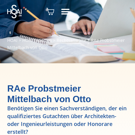
HOAI
>
HOAI Experten
>
Rechtsanwälte
>
RAe Probstmeier
Mittelbach von Otto
RAe Probstmeier
Mittelbach von Otto
Benötigen Sie einen Sachverständigen, der ein
qualifiziertes Gutachten über Architekten-
oder Ingenieurleistungen oder Honorare
erstellt?