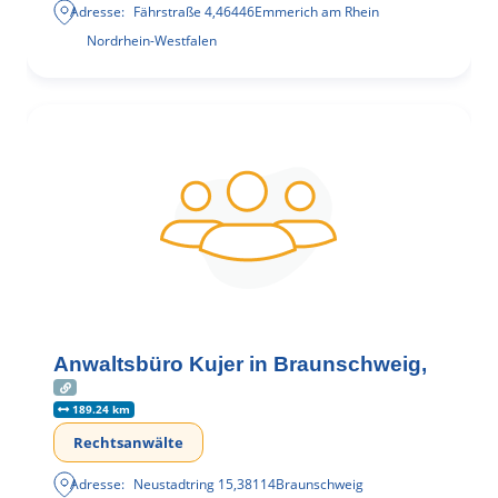
Adresse:
Fährstraße 4
,
46446
Emmerich am Rhein
Nordrhein-Westfalen
Anwaltsbüro Kujer in Braunschweig,
189.24 km
Rechtsanwälte
Adresse:
Neustadtring 15
,
38114
Braunschweig