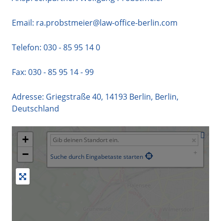
Email:
ra.probstmeier@law-office-berlin.com
Telefon:
030 - 85 95 14 0
Fax: 030 - 85 95 14 - 99
Adresse:
Griegstraße 40
,
14193
Berlin
,
Berlin
,
Deutschland
+
−
Suche durch Eingabetaste starten