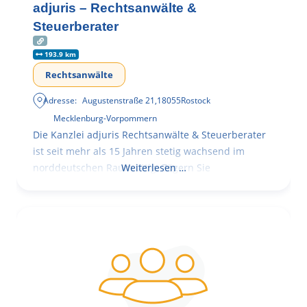
adjuris – Rechtsanwälte &
Steuerberater
193.9 km
Rechtsanwälte
Adresse:
Augustenstraße 21
,
18055
Rostock
Mecklenburg-Vorpommern
Die Kanzlei adjuris Rechtsanwälte & Steuerberater
ist seit mehr als 15 Jahren stetig wachsend im
norddeutschen Raum tätig. Zögern Sie
Weiterlesen …