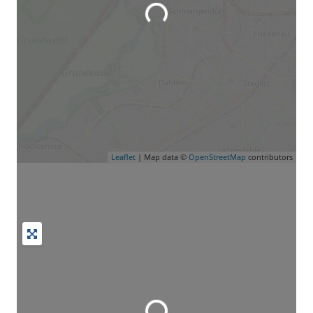
Wird geladen …
Leaflet
| Map data ©
OpenStreetMap
contributors