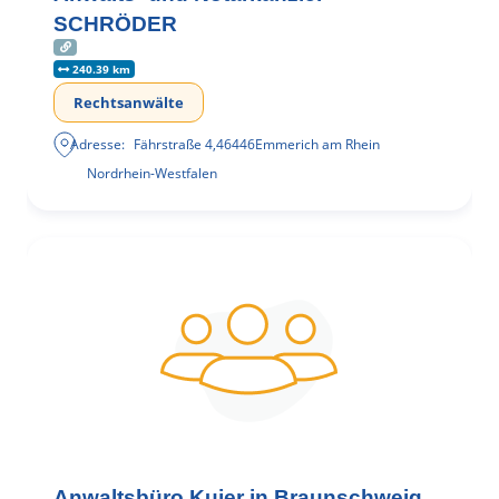
SCHRÖDER
240.39 km
Rechtsanwälte
Adresse:
Fährstraße 4
,
46446
Emmerich am Rhein
Nordrhein-Westfalen
Anwaltsbüro Kujer in Braunschweig,