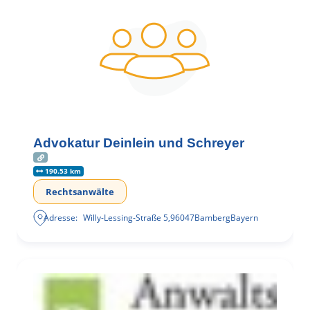
Advokatur Deinlein und Schreyer
190.53 km
Rechtsanwälte
Adresse:
Willy-Lessing-Straße 5
,
96047
Bamberg
Bayern