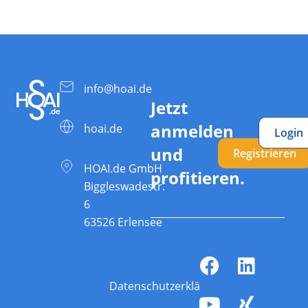
info@hoai.de
Jetzt
anmelden
hoai.de
Login
und
Registrieren
HOAI.de GmbH
profitieren.
Biggleswadestr.
6
63526 Erlensee
Datenschutzerklärung