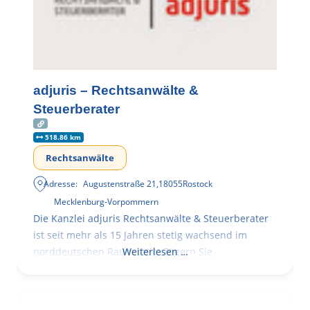
adjuris – Rechtsanwälte &
Steuerberater
518.86 km
Rechtsanwälte
Adresse:
Augustenstraße 21
,
18055
Rostock
Mecklenburg-Vorpommern
Die Kanzlei adjuris Rechtsanwälte & Steuerberater
ist seit mehr als 15 Jahren stetig wachsend im
norddeutschen Raum tätig. Zögern Sie
Weiterlesen …