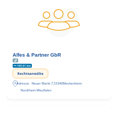
Alfes & Partner GbR
105.01 km
Rechtsanwälte
Adresse:
Neuer Markt 7
,
53340
Meckenheim
Nordrhein-Westfalen