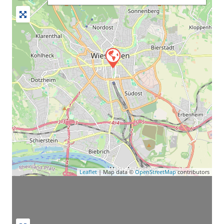
Leaflet
| Map data ©
OpenStreetMap
contributors