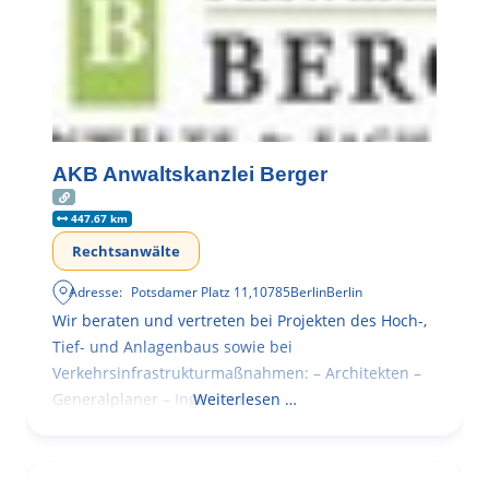
AKB Anwaltskanzlei Berger
447.67 km
Rechtsanwälte
Adresse:
Potsdamer Platz 11
,
10785
Berlin
Berlin
Wir beraten und vertreten bei Projekten des Hoch-,
Tief- und Anlagenbaus sowie bei
Verkehrsinfrastrukturmaßnahmen: – Architekten –
Generalplaner – Ingenieure
Weiterlesen …