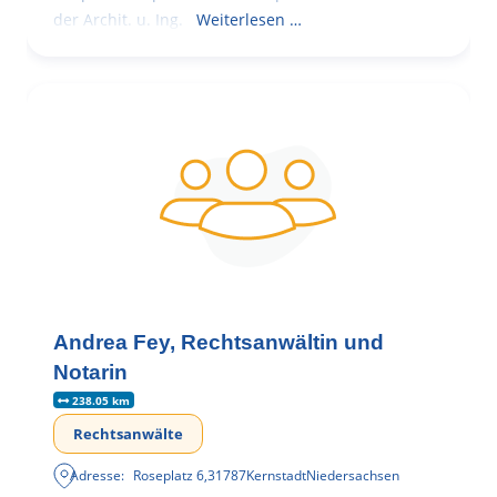
der Archit. u. Ing.
Weiterlesen …
Andrea Fey, Rechtsanwältin und
Notarin
238.05 km
Rechtsanwälte
Adresse:
Roseplatz 6
,
31787
Kernstadt
Niedersachsen