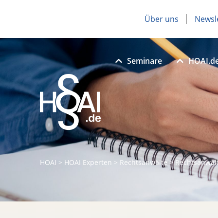
Über uns
Newsl
Seminare
HOAI.d
HOAI
>
HOAI Experten
>
Rechtsanwälte
>
Rechtsanwalt