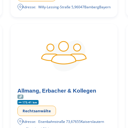
Adresse:
Willy-Lessing-Straße 5
,
96047
Bamberg
Bayern
Allmang, Erbacher & Kollegen
173.41 km
Rechtsanwälte
Adresse:
Eisenbahnstraße 73
,
67655
Kaiserslautern