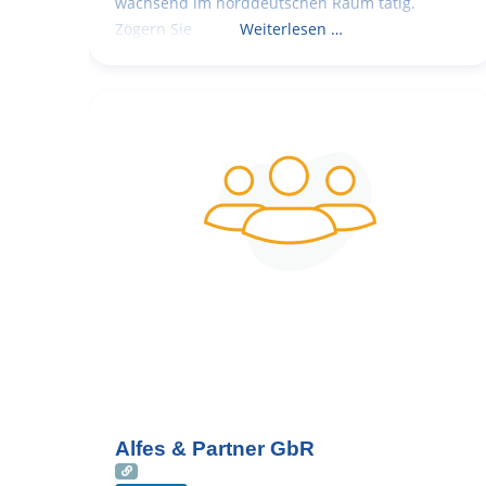
wachsend im norddeutschen Raum tätig.
Zögern Sie
Weiterlesen …
Alfes & Partner GbR