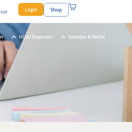
Login
Shop
ssar
um
HOAI Experten
Gesetze & Recht