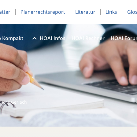
etter
Planerrechtsreport
Literatur
Links
Glo
e Kompakt
HOAI Infos
HOAI Rechner
HOAI For
 Jörg Gerlach