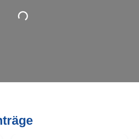
Wird geladen …
nträge