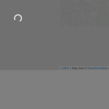
Leaflet
| Map data ©
OpenStreetMap
c