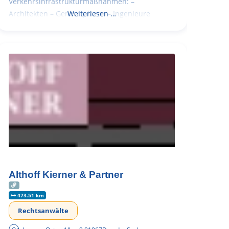
Verkehrsinfrastrukturmaßnahmen: –
Architekten – Generalplaner – Ingenieure
Weiterlesen …
Althoff Kierner & Partner
473.51 km
Rechtsanwälte