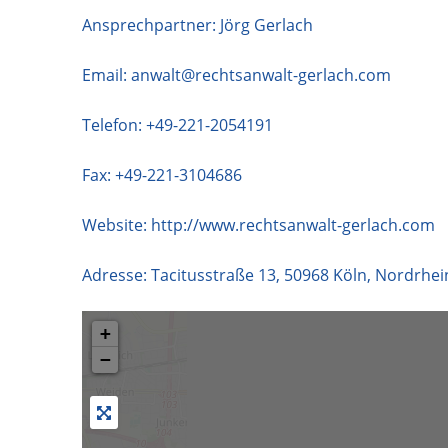
Ansprechpartner: Jörg Gerlach
Email:
anwalt@rechtsanwalt-gerlach.com
Telefon:
+49-221-2054191
Fax: +49-221-3104686
Website:
http://www.rechtsanwalt-gerlach.com
Adresse:
Tacitusstraße 13
,
50968
Köln
,
Nordrhei
+
−