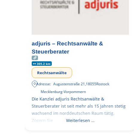
adjuris – Rechtsanwälte &
Steuerberater
305.2 km
Rechtsanwälte
Adresse:
Augustenstraße 21
,
18055
Rostock
Mecklenburg-Vorpommern
Die Kanzlei adjuris Rechtsanwälte &
Steuerberater ist seit mehr als 15 Jahren stetig
wachsend im norddeutschen Raum tätig.
Zögern Sie
Weiterlesen …