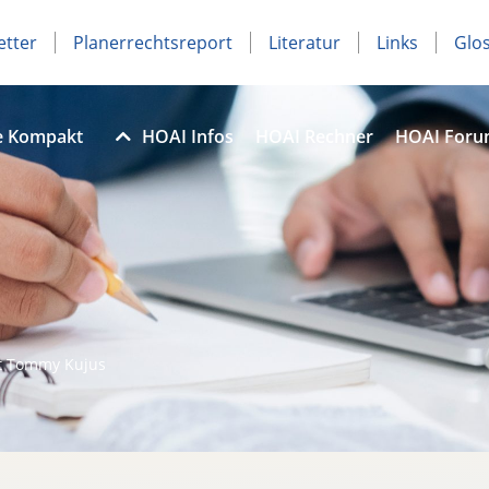
etter
Planerrechtsreport
Literatur
Links
Glo
e Kompakt
HOAI Infos
HOAI Rechner
HOAI For
t Tommy Kujus