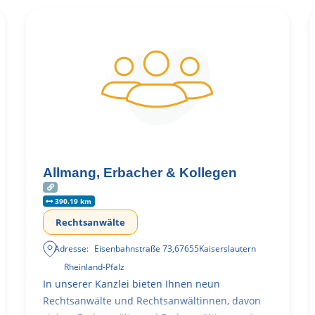
Allmang, Erbacher & Kollegen
390.19 km
Rechtsanwälte
Adresse:
Eisenbahnstraße 73
,
67655
Kaiserslautern
Rheinland-Pfalz
In unserer Kanzlei bieten Ihnen neun
Rechtsanwälte und Rechtsanwältinnen, davon