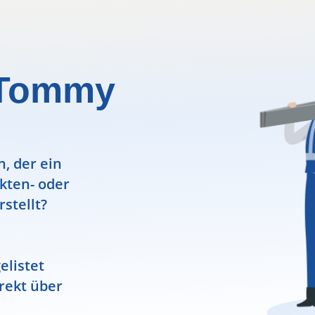
 Tommy
, der ein
ekten- oder
rstellt?
elistet
rekt über