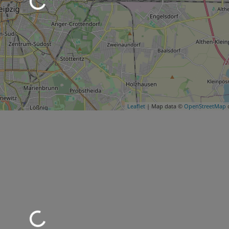
Leaflet
| Map data ©
OpenStreetMap
c
d geladen …