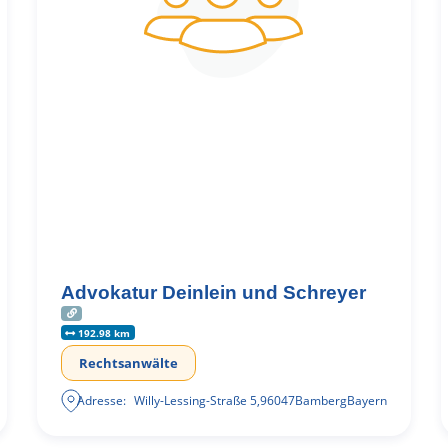
Advokatur Deinlein und Schreyer
192.98 km
Rechtsanwälte
Adresse:
Willy-Lessing-Straße 5
,
96047
Bamberg
Bayern