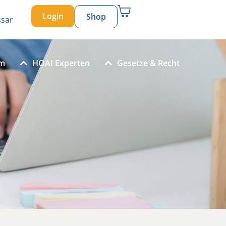
Login
Shop
ssar
um
HOAI Experten
Gesetze & Recht