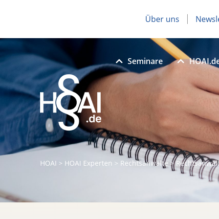
Über uns
Newsl
Seminare
HOAI.d
HOAI
>
HOAI Experten
>
Rechtsanwälte
>
Rechtsanwal