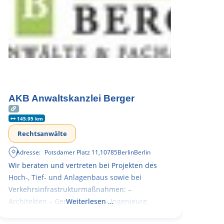
AKB Anwaltskanzlei Berger
145.95 km
Rechtsanwälte
Adresse:
Potsdamer Platz 11
,
10785
Berlin
Berlin
Wir beraten und vertreten bei Projekten des
Hoch-, Tief- und Anlagenbaus sowie bei
Verkehrsinfrastrukturmaßnahmen: –
Architekten – Generalplaner – Ingenieure
Weiterlesen …