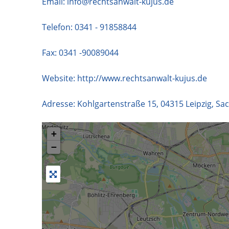
Email:
info@rechtsanwalt-kujus.de
Telefon:
0341 - 91858844
Fax: 0341 -90089044
Website:
http://www.rechtsanwalt-kujus.de
Adresse:
Kohlgartenstraße 15
,
04315
Leipzig
,
Sa
+
−