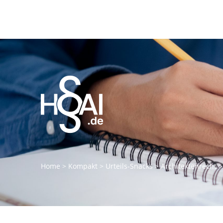
Home
>
Kompakt
>
Urteils-Snacks
>
Architektenrecht