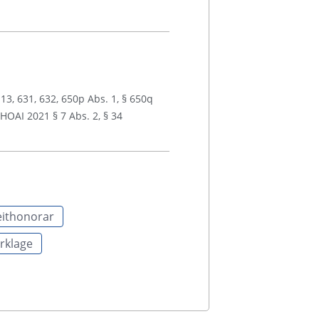
13, 631, 632, 650p Abs. 1, § 650q
 HOAI 2021 § 7 Abs. 2, § 34
eithonorar
rklage