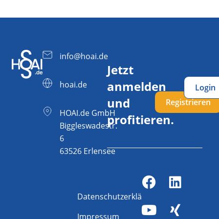
info@hoai.de
Jetzt
anmelden
hoai.de
Login
und
Registrieren
HOAI.de GmbH
profitieren.
Biggleswadestr.
6
63526 Erlensee
Datenschutzerklärung
Impressum