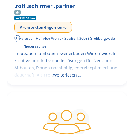
.rott .schirmer .partner
323.09 km
Architekten/Ingenieure
Adresse:
Heinrich-Wöhler-Straße 1
,
30938
Großburgwedel
Niedersachsen
.neubauen .umbauen .weiterbauen Wir entwickeln
kreative und individuelle Lösungen für Neu- und
Altbauten, Planen nachhaltig, energieoptimiert und
dauerhaft. Als Freie
Weiterlesen …