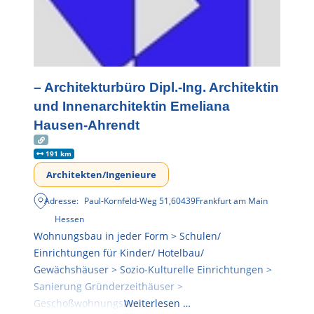
– Architekturbüro Dipl.-Ing. Architektin
und Innenarchitektin Emeliana
Hausen-Ahrendt
191 km
Architekten/Ingenieure
Adresse:
Paul-Kornfeld-Weg 51
,
60439
Frankfurt am Main
Hessen
Wohnungsbau in jeder Form > Schulen/
Einrichtungen für Kinder/ Hotelbau/
Gewächshäuser > Sozio-Kulturelle Einrichtungen >
Sanierung Gründerzeithäuser >
Geschoßwohnungsbau
Weiterlesen …