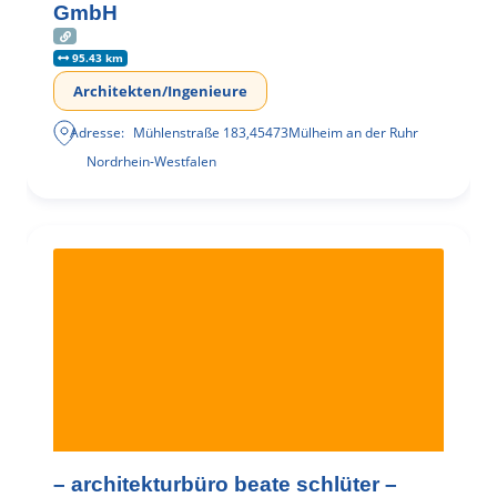
GmbH
95.43 km
Architekten/Ingenieure
Adresse:
Mühlenstraße 183
,
45473
Mülheim an der Ruhr
Nordrhein-Westfalen
– architekturbüro beate schlüter –