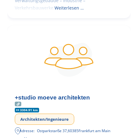
Verwaltungsgebäude – Industrie –
Verkehrsbauwerke.
Weiterlesen …
+studio moeve architekten
3304.91 km
Architekten/Ingenieure
Adresse:
Ostparkstarße 37
,
60385
Frankfurt am Main