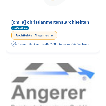
[cm. a] christianmertens.architekten
450.69 km
Architekten/Ingenieure
Adresse:
Planitzer Straße 2
,
08056
Zwickau-Süd
Sachsen