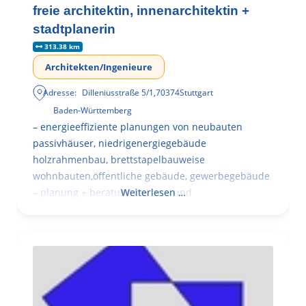
freie architektin, innenarchitektin +
stadtplanerin
313.38 km
Architekten/Ingenieure
Adresse:
Dilleniusstraße 5/1
,
70374
Stuttgart
Baden-Württemberg
– energieeffiziente planungen von neubauten
passivhäuser, niedrigenergiegebäude
holzrahmenbau, brettstapelbauweise
wohnbauten,öffentliche gebäude, gewerbegebäude
– planung + beratung bei an – und
Weiterlesen …