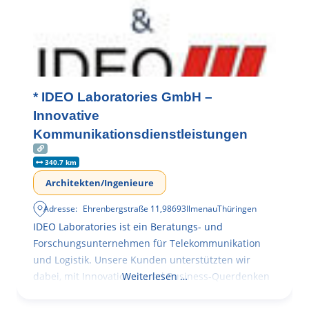
* IDEO Laboratories GmbH –
Innovative
Kommunikationsdienstleistungen
340.7 km
Architekten/Ingenieure
Adresse:
Ehrenbergstraße 11
,
98693
Ilmenau
Thüringen
IDEO Laboratories ist ein Beratungs- und
Forschungsunternehmen für Telekommunikation
und Logistik. Unsere Kunden unterstützten wir
dabei, mit Innovationen und Business-Querdenken
Weiterlesen …