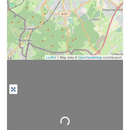
Leaflet
| Map data ©
OpenStreetMap
contributors
Wird geladen …