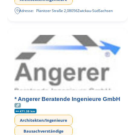
Adresse:
Planitzer Straße 2
,
08056
Zwickau-Süd
Sachsen
* Angerer Beratende Ingenieure GmbH
471.38 km
Architekten/Ingenieure
Bausachverständige