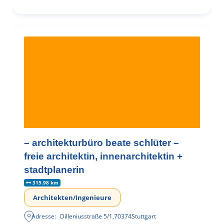
– architekturbüro beate schlüter –
freie architektin, innenarchitektin +
stadtplanerin
315.98 km
Architekten/Ingenieure
Adresse:
Dilleniusstraße 5/1
,
70374
Stuttgart