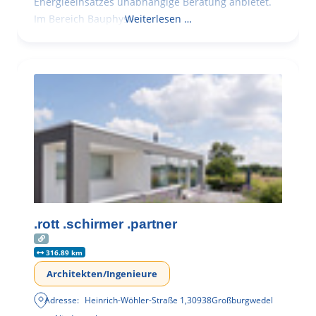
Energieeinsatzes unabhängige Beratung anbietet.
Im Bereich Bauphysik
Weiterlesen …
.rott .schirmer .partner
316.89 km
Architekten/Ingenieure
Adresse:
Heinrich-Wöhler-Straße 1
,
30938
Großburgwedel