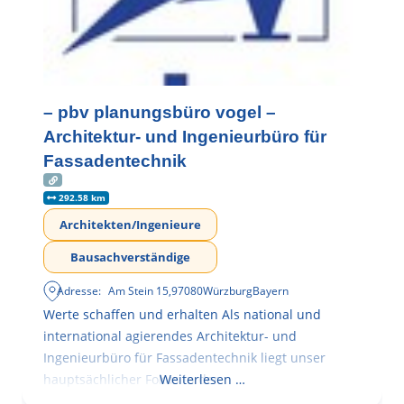
– pbv planungsbüro vogel –
Architektur- und Ingenieurbüro für
Fassadentechnik
292.58 km
Architekten/Ingenieure
Bausachverständige
Adresse:
Am Stein 15
,
97080
Würzburg
Bayern
Werte schaffen und erhalten Als national und
international agierendes Architektur- und
Ingenieurbüro für Fassadentechnik liegt unser
hauptsächlicher Fokus in der
Weiterlesen …