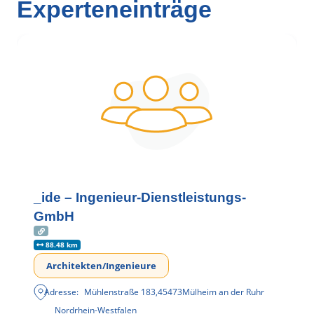
Experteneinträge
_ide – Ingenieur-Dienstleistungs-
GmbH
88.48 km
Architekten/Ingenieure
Adresse:
Mühlenstraße 183
,
45473
Mülheim an der Ruhr
Nordrhein-Westfalen