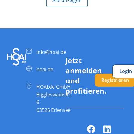
Alle anzeigen
info@hoai.de
Jetzt
anmelden
hoai.de
Login
und
Registrieren
HOAI.de GmbH
profitieren.
Biggleswadestr.
6
63526 Erlensee