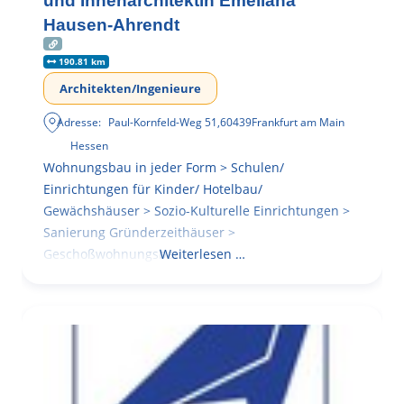
und Innenarchitektin Emeliana
Hausen-Ahrendt
190.81 km
Architekten/Ingenieure
Adresse:
Paul-Kornfeld-Weg 51
,
60439
Frankfurt am Main
Hessen
Wohnungsbau in jeder Form > Schulen/
Einrichtungen für Kinder/ Hotelbau/
Gewächshäuser > Sozio-Kulturelle Einrichtungen >
Sanierung Gründerzeithäuser >
Geschoßwohnungsbau
Weiterlesen …