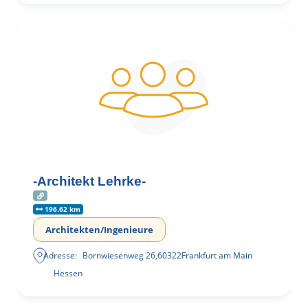
-Architekt Lehrke-
196.62 km
Architekten/Ingenieure
Adresse:
Bornwiesenweg 26
,
60322
Frankfurt am Main
Hessen