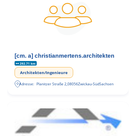
[cm. a] christianmertens.architekten
292.71 km
Architekten/Ingenieure
Adresse:
Planitzer Straße 2
,
08056
Zwickau-Süd
Sachsen