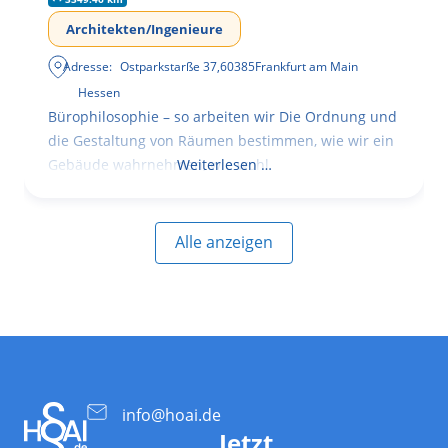
Architekten/Ingenieure
Adresse:
Ostparkstarße 37
,
60385
Frankfurt am Main
Hessen
Bürophilosophie – so arbeiten wir Die Ordnung und
die Gestaltung von Räumen bestimmen, wie wir ein
Gebäude wahrnehmen, wie wohl
Weiterlesen …
Alle anzeigen
info@hoai.de
Jetzt