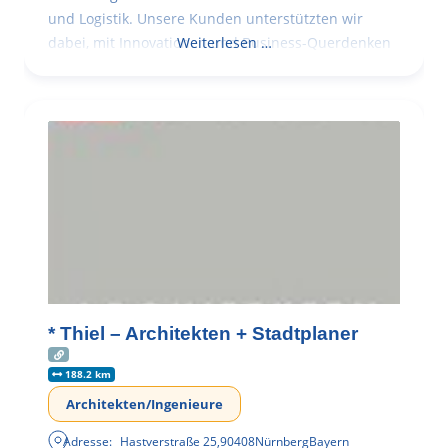
und Logistik. Unsere Kunden unterstützten wir
dabei, mit Innovationen und Business-Querdenken
Weiterlesen …
* Thiel – Architekten + Stadtplaner
188.2 km
Architekten/Ingenieure
Adresse:
Hastverstraße 25
,
90408
Nürnberg
Bayern