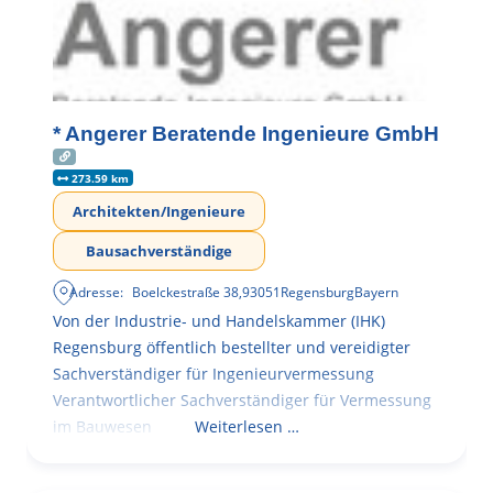
* Angerer Beratende Ingenieure GmbH
273.59 km
Architekten/Ingenieure
Bausachverständige
Adresse:
Boelckestraße 38
,
93051
Regensburg
Bayern
Von der Industrie- und Handelskammer (IHK)
Regensburg öffentlich bestellter und vereidigter
Sachverständiger für Ingenieurvermessung
Verantwortlicher Sachverständiger für Vermessung
im Bauwesen
Weiterlesen …