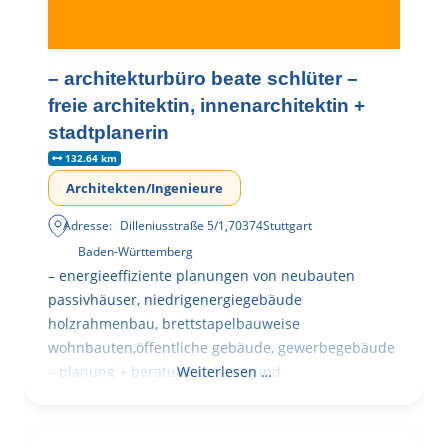
– architekturbüro beate schlüter –
freie architektin, innenarchitektin +
stadtplanerin
132.64 km
Architekten/Ingenieure
Adresse:
Dilleniusstraße 5/1
,
70374
Stuttgart
Baden-Württemberg
– energieeffiziente planungen von neubauten
passivhäuser, niedrigenergiegebäude
holzrahmenbau, brettstapelbauweise
wohnbauten,öffentliche gebäude, gewerbegebäude
– planung + beratung bei an – und
Weiterlesen …