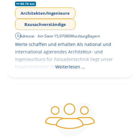
98.76 km
Architekten/Ingenieure
Bausachverständige
Adresse:
Am Stein 15
,
97080
Würzburg
Bayern
Werte schaffen und erhalten Als national und
international agierendes Architektur- und
Ingenieurbüro für Fassadentechnik liegt unser
hauptsächlicher Fokus in der
Weiterlesen …