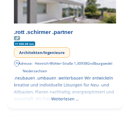
.rott .schirmer .partner
300.06 km
Architekten/Ingenieure
Adresse:
Heinrich-Wöhler-Straße 1
,
30938
Großburgwedel
Niedersachsen
.neubauen .umbauen .weiterbauen Wir entwickeln
kreative und individuelle Lösungen für Neu- und
Altbauten, Planen nachhaltig, energieoptimiert und
dauerhaft. Als Freie
Weiterlesen …