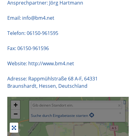
Ansprechpartner: Jörg Hartmann
Email:
info@bm4.net
Telefon:
06150-961595
Fax: 06150-961596
Website:
http://www.bm4.net
Adresse:
Rappmühlstraße 68 A-F
,
64331
Braunshardt
,
Hessen
,
Deutschland
+
−
Suche durch Eingabetaste starten