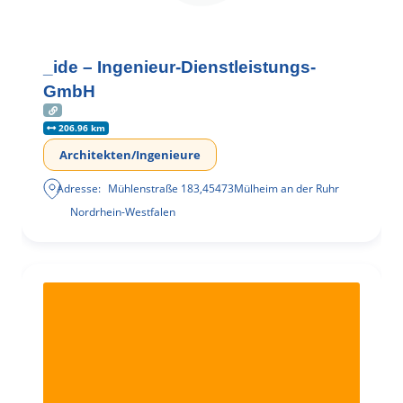
_ide – Ingenieur-Dienstleistungs-
GmbH
206.96 km
Architekten/Ingenieure
Adresse:
Mühlenstraße 183
,
45473
Mülheim an der Ruhr
Nordrhein-Westfalen