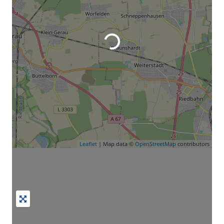
Leaflet
| Map data ©
OpenStreetMap
contributors