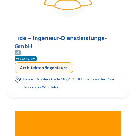
_ide – Ingenieur-Dienstleistungs-
GmbH
298.12 km
Architekten/Ingenieure
Adresse:
Mühlenstraße 183
,
45473
Mülheim an der Ruhr
Nordrhein-Westfalen