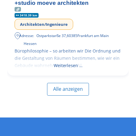
+studio moeve architekten
3418.39 km
Architekten/Ingenieure
Adresse:
Ostparkstarße 37
,
60385
Frankfurt am Main
Hessen
Bürophilosophie – so arbeiten wir Die Ordnung und
die Gestaltung von Räumen bestimmen, wie wir ein
Gebäude wahrnehmen, wie wohl
Weiterlesen …
Alle anzeigen