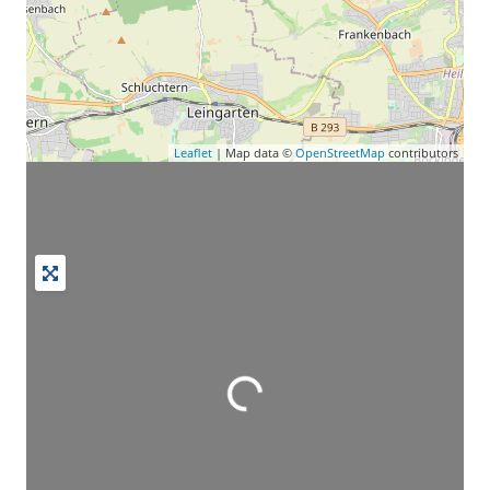
Leaflet
| Map data ©
OpenStreetMap
contributors
Wird geladen …