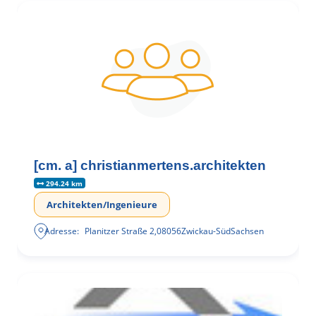
[cm. a] christianmertens.architekten
294.24 km
Architekten/Ingenieure
Adresse:
Planitzer Straße 2
,
08056
Zwickau-Süd
Sachsen