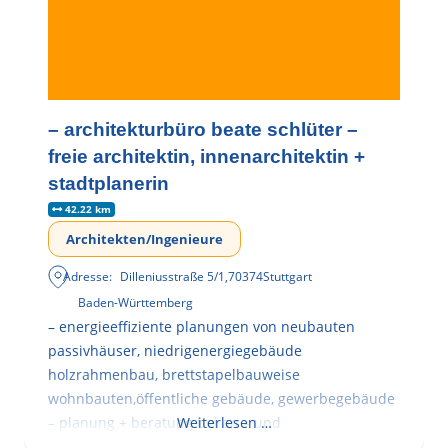
– architekturbüro beate schlüter –
freie architektin, innenarchitektin +
stadtplanerin
42.22 km
Architekten/Ingenieure
Adresse:
Dilleniusstraße 5/1
,
70374
Stuttgart
Baden-Württemberg
– energieeffiziente planungen von neubauten
passivhäuser, niedrigenergiegebäude
holzrahmenbau, brettstapelbauweise
wohnbauten,öffentliche gebäude, gewerbegebäude
– planung + beratung bei an – und
Weiterlesen …