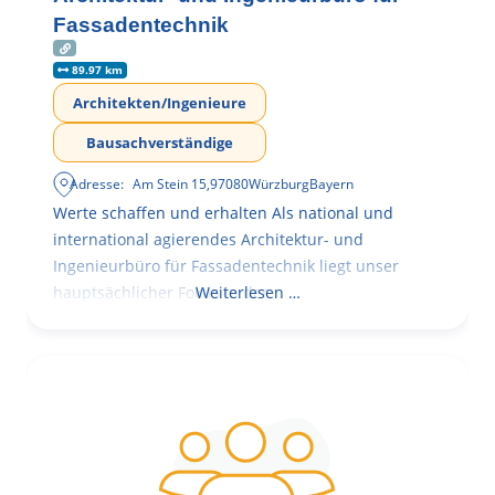
Fassadentechnik
89.97 km
Architekten/Ingenieure
Bausachverständige
Adresse:
Am Stein 15
,
97080
Würzburg
Bayern
Werte schaffen und erhalten Als national und
international agierendes Architektur- und
Ingenieurbüro für Fassadentechnik liegt unser
hauptsächlicher Fokus in der
Weiterlesen …