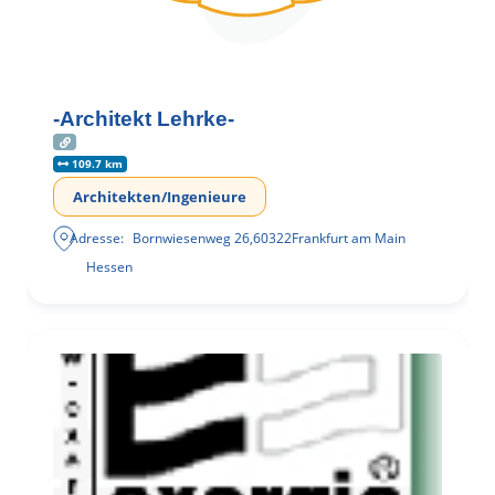
-Architekt Lehrke-
109.7 km
Architekten/Ingenieure
Adresse:
Bornwiesenweg 26
,
60322
Frankfurt am Main
Hessen