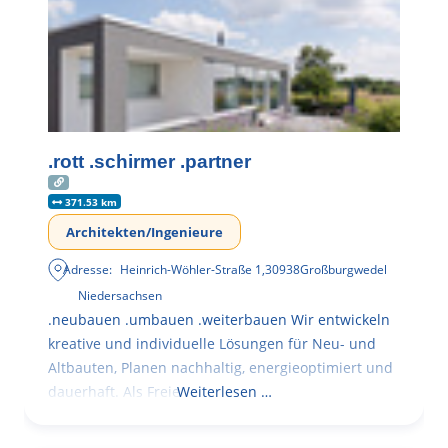
.rott .schirmer .partner
371.53 km
Architekten/Ingenieure
Adresse:
Heinrich-Wöhler-Straße 1
,
30938
Großburgwedel
Niedersachsen
.neubauen .umbauen .weiterbauen Wir entwickeln
kreative und individuelle Lösungen für Neu- und
Altbauten, Planen nachhaltig, energieoptimiert und
dauerhaft. Als Freie
Weiterlesen …