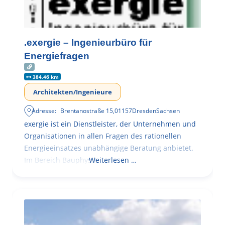
.exergie – Ingenieurbüro für
Energiefragen
384.46 km
Architekten/Ingenieure
Adresse:
Brentanostraße 15
,
01157
Dresden
Sachsen
exergie ist ein Dienstleister, der Unternehmen und
Organisationen in allen Fragen des rationellen
Energieeinsatzes unabhängige Beratung anbietet.
Im Bereich Bauphysik
Weiterlesen …