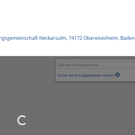
tungsgemeinschaft Neckarsulm
,
74172
Obereisesheim
,
Baden
Suche durch Eingabetaste starten