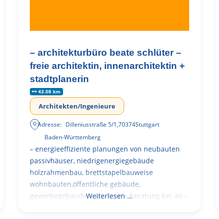
– architekturbüro beate schlüter –
freie architektin, innenarchitektin +
stadtplanerin
43.08 km
Architekten/Ingenieure
Adresse:
Dilleniusstraße 5/1
,
70374
Stuttgart
Baden-Württemberg
– energieeffiziente planungen von neubauten
passivhäuser, niedrigenergiegebäude
holzrahmenbau, brettstapelbauweise
wohnbauten,öffentliche gebäude,
gewerbegebäude – planung + beratung bei an –
Weiterlesen …
und