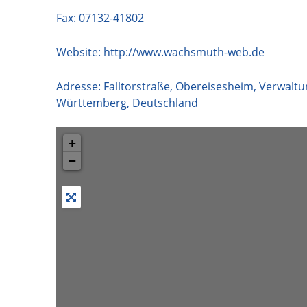
Fax: 07132-41802
Website:
http://www.wachsmuth-web.de
Adresse:
Falltorstraße, Obereisesheim, Verwal
Württemberg
,
Deutschland
+
−