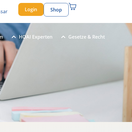
Login
Shop
ssar
um
HOAI Experten
Gesetze & Recht