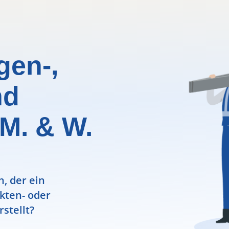
gen-,
nd
M. & W.
, der ein
ekten- oder
rstellt?