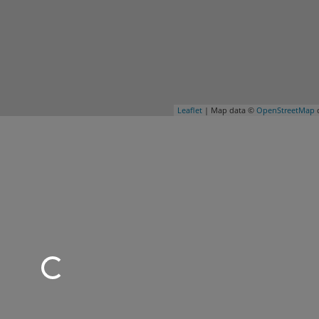
Leaflet
| Map data ©
OpenStreetMap
c
rd geladen …