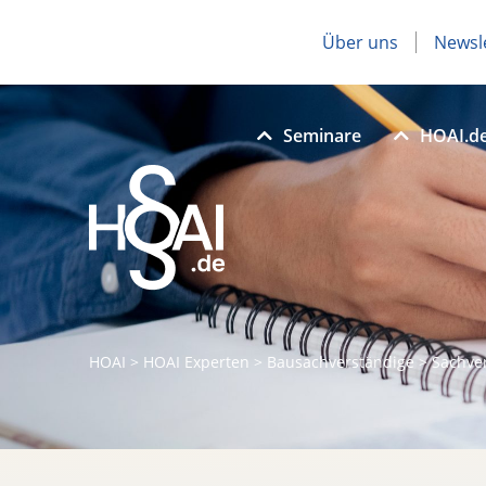
Über uns
Newsl
Seminare
HOAI.d
HOAI
>
HOAI Experten
>
Bausachverständige
>
Sachve