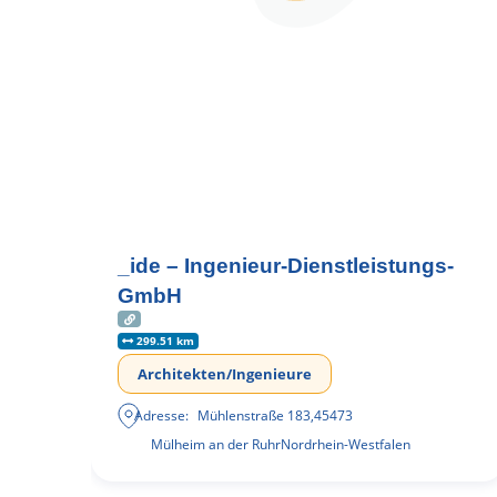
_ide – Ingenieur-Dienstleistungs-
GmbH
299.51 km
Architekten/Ingenieure
Adresse:
Mühlenstraße 183
,
45473
Mülheim an der Ruhr
Nordrhein-Westfalen