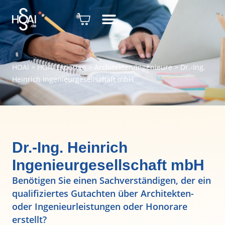
HOAI
>
HOAI Experten
>
Architekten/Ingenieure
>
Dr.-Ing.
Heinrich Ingenieurgesellschaft mbH
Dr.-Ing. Heinrich
Ingenieurgesellschaft mbH
Benötigen Sie einen Sachverständigen, der ein
qualifiziertes Gutachten über Architekten-
oder Ingenieurleistungen oder Honorare
erstellt?