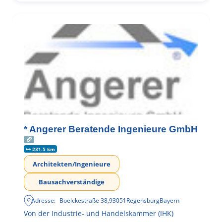
* Angerer Beratende Ingenieure GmbH
231.5 km
Architekten/Ingenieure
Bausachverständige
Adresse:
Boelckestraße 38
,
93051
Regensburg
Bayern
Von der Industrie- und Handelskammer (IHK)