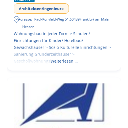
344.31 km
Architekten/Ingenieure
Adresse:
Paul-Kornfeld-Weg 51
,
60439
Frankfurt am Main
Hessen
Wohnungsbau in jeder Form > Schulen/
Einrichtungen für Kinder/ Hotelbau/
Gewächshäuser > Sozio-Kulturelle Einrichtungen >
Sanierung Gründerzeithäuser >
Geschoßwohnungsbau
Weiterlesen …