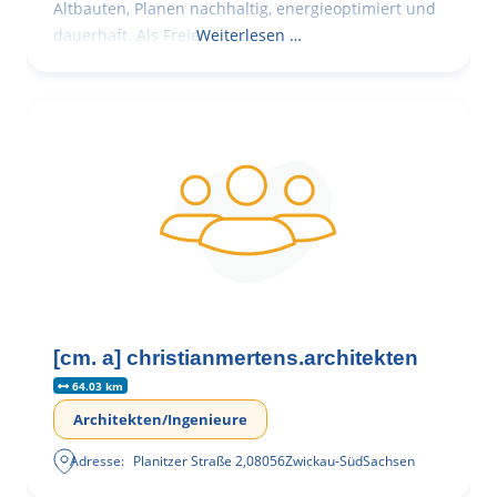
Altbauten, Planen nachhaltig, energieoptimiert und
dauerhaft. Als Freie
Weiterlesen …
[cm. a] christianmertens.architekten
64.03 km
Architekten/Ingenieure
Adresse:
Planitzer Straße 2
,
08056
Zwickau-Süd
Sachsen