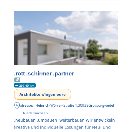
.rott .schirmer .partner
297.45 km
Architekten/Ingenieure
Adresse:
Heinrich-Wöhler-Straße 1
,
30938
Großburgwedel
Niedersachsen
.neubauen .umbauen .weiterbauen Wir entwickeln
kreative und individuelle Lösungen für Neu- und