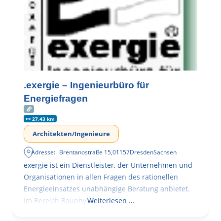
.exergie – Ingenieurbüro für
Energiefragen
27.43 km
Architekten/Ingenieure
Adresse:
Brentanostraße 15
,
01157
Dresden
Sachsen
exergie ist ein Dienstleister, der Unternehmen und
Organisationen in allen Fragen des rationellen
Energieeinsatzes unabhängige Beratung anbietet.
Im Bereich Bauphysik
Weiterlesen …