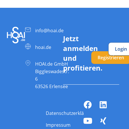
info@hoai.de
Jetzt
anmelden
hoai.de
Login
und
Registrieren
HOAI.de GmbH
profitieren.
Biggleswadestr.
6
63526 Erlensee
Datenschutzerklärung
Impressum