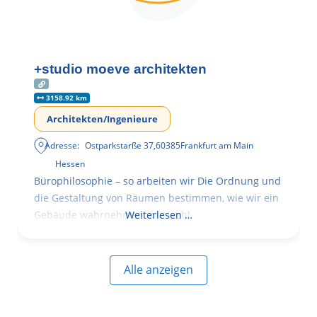
+studio moeve architekten
3158.92 km
Architekten/Ingenieure
Adresse:
Ostparkstarße 37
,
60385
Frankfurt am Main
Hessen
Bürophilosophie – so arbeiten wir Die Ordnung und
die Gestaltung von Räumen bestimmen, wie wir ein
Gebäude wahrnehmen, wie wohl
Weiterlesen …
Alle anzeigen